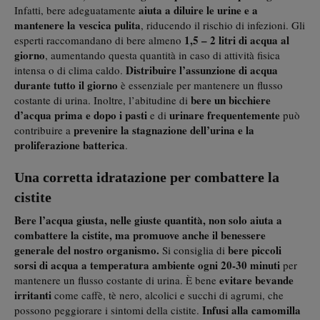
aiuta a diluire le urine e a
Infatti, bere adeguatamente
mantenere la vescica pulita
, riducendo il rischio di infezioni. Gli
1,5 – 2 litri di acqua al
esperti raccomandano di bere almeno
giorno
, aumentando questa quantità in caso di attività fisica
Distribuire l’assunzione di acqua
intensa o di clima caldo.
durante tutto il giorno
è essenziale per mantenere un flusso
bere un bicchiere
costante di urina. Inoltre, l’abitudine di
d’acqua prima e dopo i pasti
urinare frequentemente
e di
può
prevenire la stagnazione dell’urina e la
contribuire a
proliferazione batterica
.
Una corretta idratazione per combattere la
cistite
Bere l’acqua giusta, nelle giuste quantità, non solo aiuta a
combattere la cistite, ma
promuove anche il benessere
generale del nostro organismo.
bere piccoli
Si consiglia di
sorsi di acqua a temperatura ambiente ogni 20-30 minuti
per
evitare bevande
mantenere un flusso costante di urina. È bene
irritanti
come caffè, tè nero, alcolici e succhi di agrumi, che
Infusi
alla camomilla
possono peggiorare i sintomi della cistite.