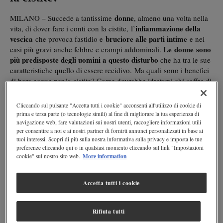
donne
MILANO – Succede a tantissime
, almeno una volta nella
infiammazione della
vita, di dover fare i conti con la cistite, l’
vescica
bruciore alle parti intime
che provoca fastidio e
e nei
Le donne sono
casi più gravi anche febbre e crampi addominali.
più predisposte degli uomini a questo disturbo
che ha tra le sue
caratteristiche quello di essere recidivo. Ma quali sono i benefici
di bere acqua per la cistite? Come dovrebbe idratarsi chi soffre di
questa infiammazione? Scopriamolo.
Cliccando sul pulsante "Accetta tutti i cookie" acconsenti all'utilizzo di cookie di
Potrebbe interessarti anche:
Quanta acqua bere in base al peso
prima e terza parte (o tecnologie simili) al fine di migliorare la tua esperienza di
corporeo
navigazione web, fare valutazioni sui nostri utenti, raccogliere informazioni utili
per consentire a noi e ai nostri partner di fornirti annunci personalizzati in base ai
tuoi interessi. Scopri di più sulla nostra informativa sulla privacy e imposta le tue
Cos'è la cistite e perché viene
preferenze cliccando qui o in qualsiasi momento cliccando sul link "Impostazioni
More information
cookie" sul nostro sito web.
La cistite è un’infiammazione della vescica urinaria
, dolorosa e
germi
fastidiosa, generalmente sostenuta da
che popolano
Escherichia coli
l'ultimo tratto dell'intestino, come ad esempio l'
.
Accetta tutti i cookie
infezioni virali o fungine
Più raramente, può essere causata da
,
forme di cistite non associate a un'infezione
ma esistono anche
batterica.
è un disturbo più comune nelle donne
Rifiuta tutti
La cistite
a
Le
causa della loro anatomia, ma può colpire anche gli uomini.