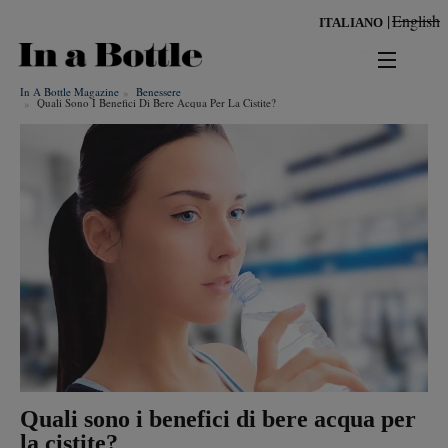
Salta
English
ITALIANO
al
contenuto
principale
In A Bottle Magazine
Benessere
news
Quali Sono I Benefici Di Bere Acqua Per La Cistite?
territorio
benessere
Risultati per
ambiente
cultura
persone
tendenze
Quali sono i benefici di bere acqua per
la cistite?