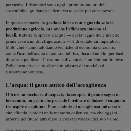
pervasiva. I ristoratori sono oggi i primi promotori della
sostenibilità, guidando i clienti verso scelte più consapevoli.
la gestione idrica non riguarda solo la
In questo scenario,
produzione agricola, ma anche l'efficienza interna ai
locali.
Ridurre lo spreco d'acqua — dal lavaggio delle materie
prime ai sistemi di refrigerazione — è diventato un imperativo.
Molti chef stanno adottando tecniche di economia circolare,
come l'uso dell'acqua di cottura del riso, ricca di amido, per basi
di salse o panificati. Il ristorante diventa così un laboratorio dove
l'efficienza idrica si trasforma in pilastro del modello di
ristorazione virtuosa.
L'acqua: il gesto antico dell'accoglienza
Offrire un bicchiere d’acqua è, da sempre, il primo segno di
benvenuto, un gesto che precede l'ordine e definisce il rapporto
tra ospite e ospitante
accoglienza universale
. È un simbolo di
che affonda le radici nella memoria collettiva, ma che oggi si
proietta nel futuro attraverso la consapevolezza del suo valore.
Con il riconoscimento ufficiale della Giornata della Ristorazione,