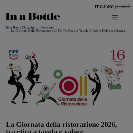
Salta
English
ITALIANO
al
contenuto
principale
In A Bottle Magazine
Benessere
news
La Giornata Della Ristorazione 2026, Tra Etica A Tavola E Valore Dell’accoglienza
territorio
benessere
Risultati per
ambiente
cultura
persone
tendenze
La Giornata della ristorazione 2026,
tra etica a tavola e valore