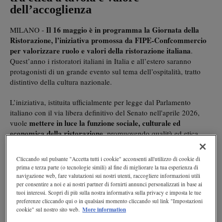
dell’accoglienza
Il 16 maggio è in programma la Giornata della
MILANO -
Ristorazione, l’iniziativa promossa da FIPE-Confcommercio
per valorizzare ruolo e valori della ristorazione italiana
.
Quest’anno i ristoratori italiani in Italia e all’estero saranno
protagonisti di un grande evento sul tema dell’ospitalità, tratto
distintivo della cultura nazionale.
L’iniziativa, istituita ufficialmente per legge dal Parlamento
italiano con il via libera definitivo del Senato nell'aprile 2026,
mettere in luce la funzione sociale, culturale ed
vuole
economica della ristorazione
, promuovendo qualità ed etica
nella filiera agroalimentare, scelte responsabili per l’ambiente e il
cibo come strumento di inclusione e condivisione.
Cliccando sul pulsante "Accetta tutti i cookie" acconsenti all'utilizzo di cookie di
prima e terza parte (o tecnologie simili) al fine di migliorare la tua esperienza di
Il riso: protagonista del 2026 e simbolo di
navigazione web, fare valutazioni sui nostri utenti, raccogliere informazioni utili
per consentire a noi e ai nostri partner di fornirti annunci personalizzati in base ai
gestione idrica
tuoi interessi. Scopri di più sulla nostra informativa sulla privacy e imposta le tue
preferenze cliccando qui o in qualsiasi momento cliccando sul link "Impostazioni
la Giornata della Ristorazione ha
Per l'edizione del 2026,
More information
cookie" sul nostro sito web.
scelto come protagonista indiscusso il riso. Definito l’"Oro