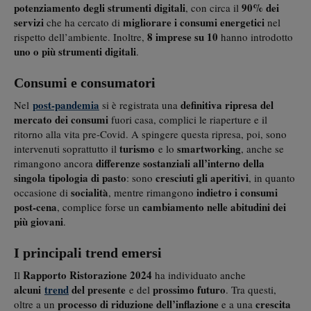
potenziamento degli strumenti digitali
90% dei
, con circa il
servizi
migliorare i consumi energetici
che ha cercato di
nel
8 imprese su 10
rispetto dell’ambiente. Inoltre,
hanno introdotto
uno o più
strumenti digitali
.
Consumi e consumatori
post-pandemia
definitiva ripresa del
Nel
si è registrata una
mercato dei consumi
fuori casa, complici le riaperture e il
ritorno alla vita pre-Covid. A spingere questa ripresa, poi, sono
turismo
smartworking
intervenuti soprattutto il
e lo
, anche se
differenze sostanziali all’interno della
rimangono ancora
singola tipologia di pasto
cresciuti gli aperitivi
: sono
, in quanto
socialità
indietro i consumi
occasione di
, mentre rimangono
post-cena
cambiamento nelle abitudini dei
, complice forse un
più giovani
.
I principali trend emersi
Rapporto Ristorazione 2024
Il
ha individuato anche
alcuni
trend
del presente
prossimo futuro
e del
. Tra questi,
processo di riduzione dell’inflazione
crescita
oltre a un
e a una