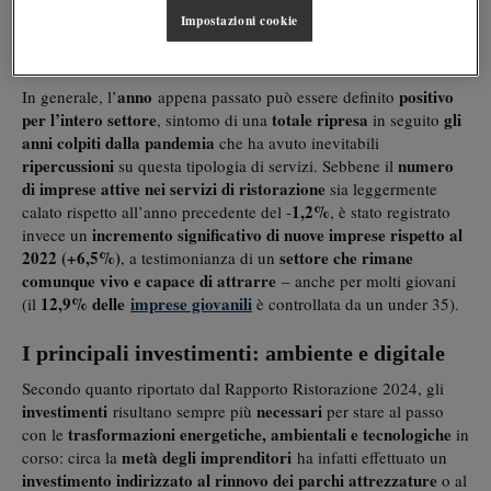
consumi
dei
.
Impostazioni cookie
Le imprese
anno
positivo
In generale, l’
appena passato può essere definito
per l’intero settore
totale ripresa
gli
, sintomo di una
in seguito
anni colpiti dalla pandemia
che ha avuto inevitabili
ripercussioni
numero
su questa tipologia di servizi. Sebbene il
di imprese attive nei servizi di ristorazione
sia leggermente
1,2%
calato rispetto all’anno precedente del -
, è stato registrato
incremento significativo di nuove imprese rispetto al
invece un
2022 (+6,5%)
settore che rimane
, a testimonianza di un
comunque vivo e capace di attrarre
– anche per molti giovani
12,9% delle
imprese giovanili
(il
è controllata da un under 35).
I principali investimenti: ambiente e digitale
Secondo quanto riportato dal Rapporto Ristorazione 2024, gli
investimenti
necessari
risultano sempre più
per stare al passo
trasformazioni energetiche, ambientali e tecnologiche
con le
in
metà degli imprenditori
corso: circa la
ha infatti effettuato un
investimento indirizzato al rinnovo dei parchi attrezzature
o al