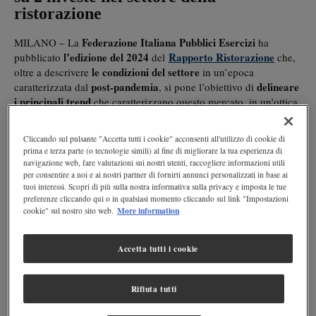
ristorazione
Federazione Italiana Pubblici Esercizi
MILANO – La
ha
l’edizione del 2024
Rapporto Ristorazione
pubblicato
del
che,
le condizioni del settore
oltre a descrivere
in un’epoca
post-pandemia
delineare
caratterizzata dal
, si pone l’obiettivo di
i principali trend
che caratterizzano questo mercato, in un’ottica
sguardo verso il futuro
anche di
.
Cliccando sul pulsante "Accetta tutti i cookie" acconsenti all'utilizzo di cookie di
Rapporto Ristorazione 2024: le variabili
prima e terza parte (o tecnologie simili) al fine di migliorare la tua esperienza di
navigazione web, fare valutazioni sui nostri utenti, raccogliere informazioni utili
analizzate
per consentire a noi e ai nostri partner di fornirti annunci personalizzati in base ai
tuoi interessi. Scopri di più sulla nostra informativa sulla privacy e imposta le tue
Rapporto Ristorazione
Il
pubblicato da Fipe è giunto
preferenze cliccando qui o in qualsiasi momento cliccando sul link "Impostazioni
l’obiettivo di
quest’anno alla sua dodicesima edizione, con
More information
cookie" sul nostro sito web.
delineare una panoramica generale del settore
, nel tentativo di
approfondire la trasformazione economica
sociale
culturale
,
e
domanda
offerta
Accetta tutti i cookie
in corso, sia dal punto di vista della
che dell’
.
un’analisi macroeconomica
Partendo da
del contesto di
riferimento, il rapporto scende poi più nel dettaglio della
Rifiuta tutti
demografia delle imprese
livelli di occupazione
, dei
e
produttività
andamento delle attività degli imprenditori
, dell’
e