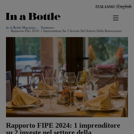
Salta
English
ITALIANO
al
contenuto
principale
In A Bottle Magazine
Tendenze
news
Rapporto Fipe 2024: 1 Imprenditore Su 2 Investe Nel Settore Della Ristorazione
territorio
benessere
Risultati per
ambiente
cultura
persone
tendenze
Rapporto FIPE 2024: 1 imprenditore
su 2 investe nel settore della