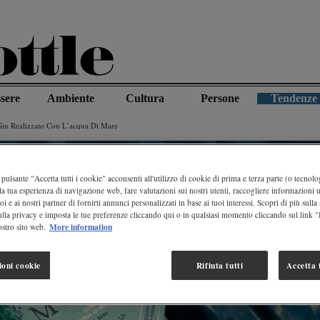
sere
Ambiente
Cultura
Persone
Tendenze
Gin Realizzato Con L’acqua Di Mare
pulsante "Accetta tutti i cookie" acconsenti all'utilizzo di cookie di prima e terza parte (o tecnolog
la tua esperienza di navigazione web, fare valutazioni sui nostri utenti, raccogliere informazioni ut
oi e ai nostri partner di fornirti annunci personalizzati in base ai tuoi interessi. Scopri di più sulla
ulla privacy e imposta le tue preferenze cliccando qui o in qualsiasi momento cliccando sul link 
More information
stro sito web.
ioni cookie
Rifiuta tutti
Accetta t