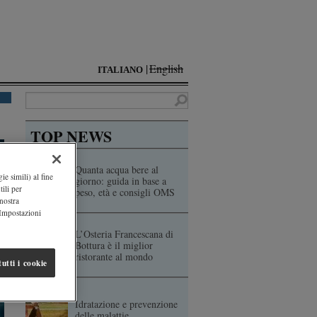
English
ITALIANO
TOP NEWS
Quanta acqua bere al
ie simili) al fine
giorno: guida in base a
ili per
peso, età e consigli OMS
 nostra
"Impostazioni
L’Osteria Francescana di
Bottura è il miglior
ristorante al mondo
utti i cookie
Idratazione e prevenzione
delle malattie