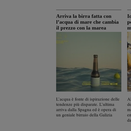
Arriva la birra fatta con
I
l’acqua di mare che cambia
p
il prezzo con la marea
m
L’acqua è fonte di ispirazione delle
Al
tendenze più disparate. L’ultima
de
arriva dalla Spagna ed è opera di
ma
un geniale birraio della Galizia
en
da