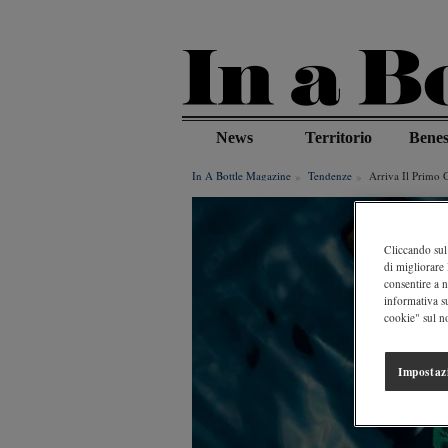
Salta
al
contenuto
principale
News
Territorio
Benes
In A Bottle Magazine
Tendenze
Arriva Il Primo 
Cliccando sul 
di migliorare 
consentire a n
informativa s
cookie" sul no
Impostaz