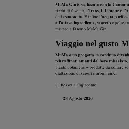
MuMa Gin è realizzato con la Camomi
l’Ireos,
il Limone e l’
ricchi di fascino,
l’acqua purific
della sua storia. E infine
all’ottavo ingrediente, segreto
e gelosame
mistero e fascino MuMa Gin.
Viaggio nel gusto M
MuMa è un progetto in continuo divenire
più raffinati amanti del bere miscelato
,
piante botaniche – prodotte da colture so
esaltazione di sapori e aromi unici.
Di Rossella Digiacomo
28 Agosto 2020