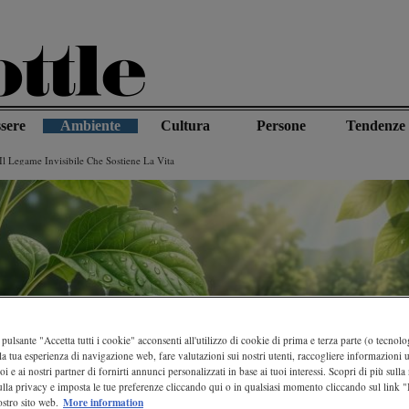
sere
Ambiente
Cultura
Persone
Tendenze
Il Legame Invisibile Che Sostiene La Vita
pulsante "Accetta tutti i cookie" acconsenti all'utilizzo di cookie di prima e terza parte (o tecnolog
la tua esperienza di navigazione web, fare valutazioni sui nostri utenti, raccogliere informazioni ut
oi e ai nostri partner di fornirti annunci personalizzati in base ai tuoi interessi. Scopri di più sulla
ulla privacy e imposta le tue preferenze cliccando qui o in qualsiasi momento cliccando sul link 
More information
stro sito web.