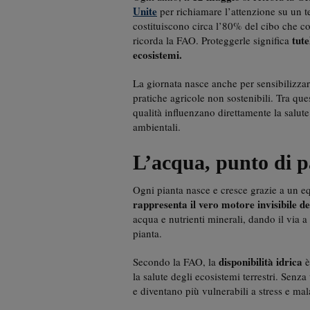
Unite
per richiamare l’attenzione su un te
costituiscono circa l’80% del cibo che 
tute
ricorda la FAO. Proteggerle significa
ecosistemi.
La giornata nasce anche per sensibilizzar
pratiche agricole non sostenibili. Tra que
qualità influenzano direttamente la salute 
ambientali.
L’acqua, punto di pa
Ogni pianta nasce e cresce grazie a un eq
rappresenta il vero motore invisibile dei
acqua e nutrienti minerali, dando il via 
pianta.
disponibilità idrica
Secondo la FAO, la
è
la salute degli ecosistemi terrestri. Sen
e diventano più vulnerabili a stress e mala