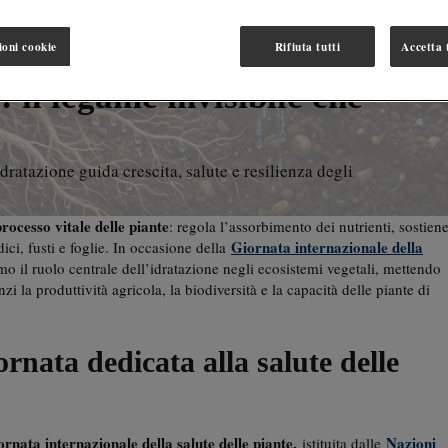
ioni cookie
Rifiuta tutti
Accetta t
 il legame invisibile che
idratazione guida crescita, salute e resilienza degli
rocesso vitale delle piante
: regola l’assorbimento dei nutrienti, sostien
Giornata internazionale della
dici, fusti e foglie. In occasione della
mo il ruolo centrale dell’idratazione negli ecosistemi vegetali, mettendo
zi la produttività agricola, la biodiversità e la capacità delle piante di
ornata dedicata alla salute delle
ornata internazionale della salute delle piante,
Nazioni
istituita dalle