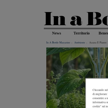
Salta
al
contenuto
principale
News
Territorio
Benes
In A Bottle Magazine
Ambiente
Acqua E Piante: 
Cliccando sul 
di migliorare 
consentire a n
informativa s
cookie" sul no