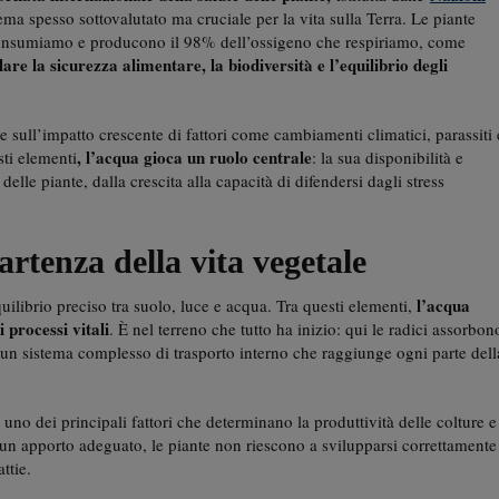
ma spesso sottovalutato ma cruciale per la vita sulla Terra. Le piante
consumiamo e producono il 98% dell’ossigeno che respiriamo, come
lare la sicurezza alimentare, la biodiversità e l’equilibrio degli
e sull’impatto crescente di fattori come cambiamenti climatici, parassiti 
, l’acqua gioca un ruolo centrale
sti elementi
: la sua disponibilità e
delle piante, dalla crescita alla capacità di difendersi dagli stress
rtenza della vita vegetale
l’acqua
uilibrio preciso tra suolo, luce e acqua. Tra questi elementi,
 processi vitali
. È nel terreno che tutto ha inizio: qui le radici assorbon
a un sistema complesso di trasporto interno che raggiunge ogni parte dell
 uno dei principali fattori che determinano la produttività delle colture e
za un apporto adeguato, le piante non riescono a svilupparsi correttamente
ttie.