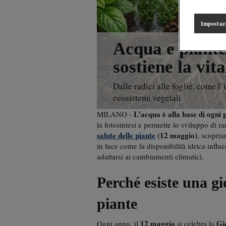
Impostaz
Acqua e piante:
sostiene la vita
Dalle radici alle foglie, come l’
ecosistemi vegetali
L’acqua è alla base di ogni p
MILANO -
la fotosintesi e permette lo sviluppo di ra
salute delle piante
(12 maggio)
, scopria
in luce come la disponibilità idrica influen
adattarsi ai cambiamenti climatici.
Perché esiste una gi
piante
12 maggio
Gi
Ogni anno, il
si celebra la