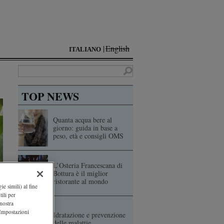
English
ITALIANO
TOP NEWS
Quanta acqua bere al
giorno: guida in base a
peso, età e consigli OMS
L’Osteria Francescana di
Bottura è il miglior
ristorante al mondo
ie simili) al fine
ili per
 nostra
"Impostazioni
Idratazione e prevenzione
delle malattie