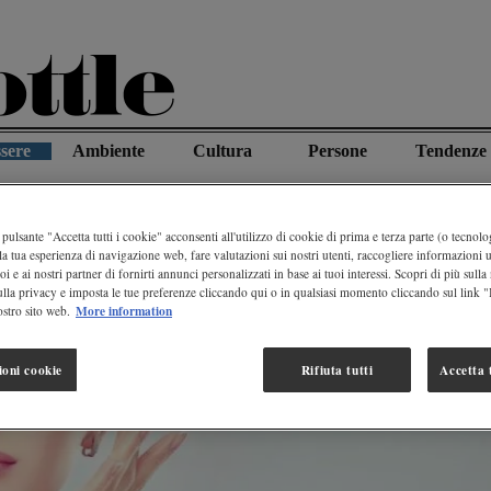
sere
Ambiente
Cultura
Persone
Tendenze
zare L’acqua Minerale Nel Beauty
pulsante "Accetta tutti i cookie" acconsenti all'utilizzo di cookie di prima e terza parte (o tecnolog
la tua esperienza di navigazione web, fare valutazioni sui nostri utenti, raccogliere informazioni ut
oi e ai nostri partner di fornirti annunci personalizzati in base ai tuoi interessi. Scopri di più sulla
ulla privacy e imposta le tue preferenze cliccando qui o in qualsiasi momento cliccando sul link 
More information
stro sito web.
ioni cookie
Rifiuta tutti
Accetta t