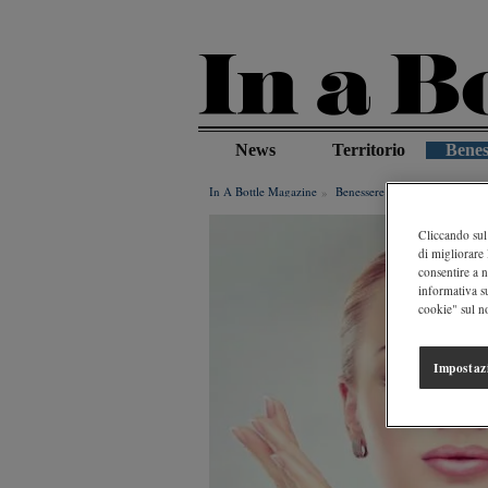
Salta
al
contenuto
principale
News
Territorio
Benes
In A Bottle Magazine
Benessere
Ecco Come Utiliz
Cliccando sul 
di migliorare 
consentire a n
informativa s
cookie" sul no
Impostaz