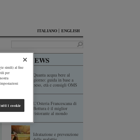
ITALIANO
ENGLISH
TOP NEWS
ie simili) al fine
ili per
Quanta acqua bere al
 nostra
giorno: guida in base a
"Impostazioni
peso, età e consigli OMS
L’Osteria Francescana di
utti i cookie
Bottura è il miglior
ristorante al mondo
Idratazione e prevenzione
delle malattie