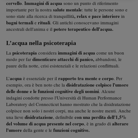
cervello
Immagini di acqua
.
sono un punto di riferimento
salute mentale
importante per la nostra
: tutte le persone sono e
, relax e pace interiore
sono state alla ricerca di tranquillità
in
bagni termali
rituali
e
. Gli antichi conoscevano immagini
potere terapeutico dell'acqua.
ancestrali dell'anima e il
L’acqua nella psicoterapia
psicoterapia
immagini di acqua
La
considera
come un buon
dimenticare attacchi di panico,
modo per far
abbandoni, le
paure della notte, crisi esistenziali e le relazioni conflittuali.
acqua
rapporto tra mente e corpo
L’
è essenziale per il
. Per
disidratazione colpisce l'umore
esempio, ora è ben noto che la
delle donne e le funzioni cognitive degli uomini
. Alcune
indagini condotte presso l'Università di Human Performance
Laboratory del Connecticut hanno mostrato che la disidratazione
colpisce non solo i nostri corpi, ma anche le nostre menti. Anche
disidratazione
con una perdita dell'1,5%
una lieve
, definibile
del volume di acqua presente nel corpo
alterare
, è in grado di
l'umore
funzioni cognitive.
della gente e le