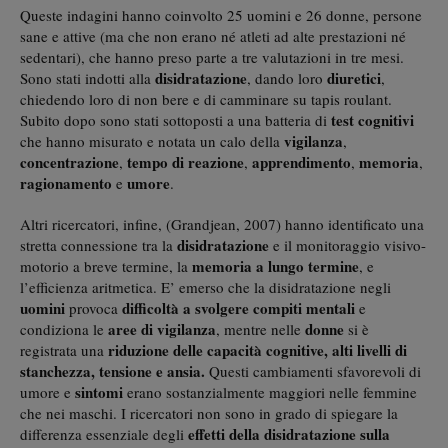
Queste indagini hanno coinvolto 25 uomini e 26 donne, persone
sane e attive (ma che non erano né atleti ad alte prestazioni né
sedentari), che hanno preso parte a tre valutazioni in tre mesi.
disidratazione
diuretici
Sono stati indotti alla
, dando loro
,
chiedendo loro di non bere e di camminare su tapis roulant.
test cognitivi
Subito dopo sono stati sottoposti a una batteria di
vigilanza
che hanno misurato e notata un calo della
,
concentrazione
tempo di reazione
apprendimento
memoria
,
,
,
,
ragionamento
umore
e
.
Altri ricercatori, infine, (Grandjean, 2007) hanno identificato una
disidratazione
stretta connessione tra la
e il monitoraggio visivo-
memoria a lungo termine
motorio a breve termine, la
, e
l’efficienza aritmetica. E’ emerso che la disidratazione negli
uomini
difficoltà a svolgere compiti mentali
provoca
e
aree di vigilanza
donne
condiziona le
, mentre nelle
si è
riduzione delle capacità cognitive, alti livelli di
registrata una
stanchezza, tensione e ansia.
Questi cambiamenti sfavorevoli di
sintomi
umore e
erano sostanzialmente maggiori nelle femmine
che nei maschi. I ricercatori non sono in grado di spiegare la
effetti della disidratazione sulla
differenza essenziale degli