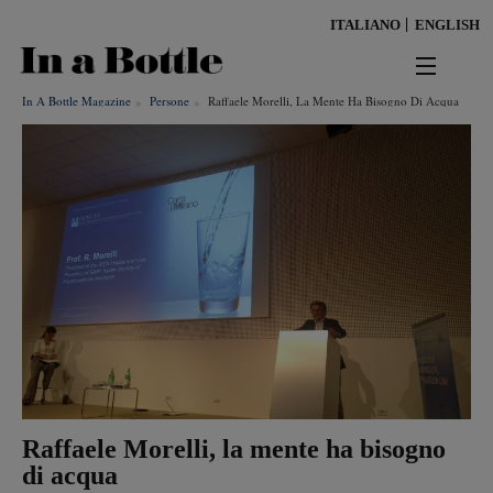
Salta
ITALIANO
ENGLISH
al
contenuto
principale
In A Bottle Magazine
Persone
Raffaele Morelli, La Mente Ha Bisogno Di Acqua
news
territorio
benessere
Risultati per
ambiente
cultura
persone
Raffaele Morelli, la mente ha bisogno
tendenze
di acqua