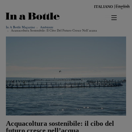
Salta
English
ITALIANO
al
contenuto
principale
In A Bottle Magazine
Ambiente
news
Acquacoltura Sostenibile: Il Cibo Del Futuro Cresce Nell’acqua
territorio
benessere
Risultati per
ambiente
cultura
persone
tendenze
Acquacoltura sostenibile: il cibo del
futuro cresce nell’acqua