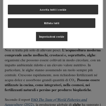
aumentare del 50% entro il 2050 per nutrire una popolazione
globale che supererà i 9,7 miliardi di persone
(
ONU,
World
Accetta tutti i cookie
Population Prospects
, 2022
). In questo scenario, l’acquacoltura
sostenibile emerge come una delle risposte più concrete, grazie
alla sua efficienza produttiva e alla possibilità di ridurre l’impatto
Rifiuta tutti
su suolo e acqua dolce rispetto alla zootecnia tradizionale.
Acquacoltura sostenibile: oltre il pesce, verso
Impostazioni cookie
un ecosistema virtuoso
L’acquacoltura moderna
Non si tratta più solo di allevare pesci.
comprende anche molluschi, crostacei e, soprattutto, alghe
:
organismi che possono essere coltivati in modo circolare, con un
impatto ambientale ridotto e un elevato valore nutritivo. In
particolare, le alghe stanno assumendo un ruolo sempre più
centrale. Crescono rapidamente, non richiedono fertilizzanti né
Possono essere
acqua dolce e assorbono grandi quantità di CO₂.
utilizzate in cucina, come integratori, nella cosmesi, nei
fertilizzanti naturali e persino per produrre bioplastiche
.
Secondo il report
FAO
The State of World Fisheries and
alghe
Aquaculture
(2022),
la produzione globale di
ha superato i