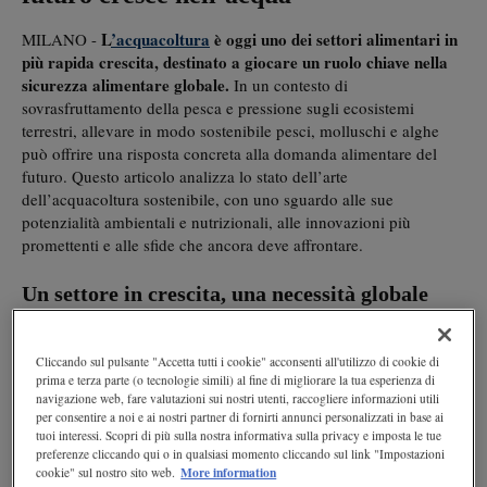
L
’acquacoltura
è oggi uno dei settori alimentari in
MILANO -
più rapida crescita, destinato a giocare un ruolo chiave nella
sicurezza alimentare globale.
In un contesto di
sovrasfruttamento della pesca e pressione sugli ecosistemi
terrestri, allevare in modo sostenibile pesci, molluschi e alghe
può offrire una risposta concreta alla domanda alimentare del
futuro. Questo articolo analizza lo stato dell’arte
dell’acquacoltura sostenibile, con uno sguardo alle sue
potenzialità ambientali e nutrizionali, alle innovazioni più
promettenti e alle sfide che ancora deve affrontare.
Un settore in crescita, una necessità globale
oltre il 50% del pesce
Nel 2022 la
FAO
ha stimato che
consumato nel mondo proviene da allevamenti
, una
Cliccando sul pulsante "Accetta tutti i cookie" acconsenti all'utilizzo di cookie di
percentuale destinata ad aumentare nei prossimi decenni. Questo
prima e terza parte (o tecnologie simili) al fine di migliorare la tua esperienza di
la pesca selvatica ha raggiunto i suoi limiti biologici
perché
: il
navigazione web, fare valutazioni sui nostri utenti, raccogliere informazioni utili
per consentire a noi e ai nostri partner di fornirti annunci personalizzati in base ai
35% degli stock ittici mondiali è sovrasfruttato e molti ecosistemi
tuoi interessi. Scopri di più sulla nostra informativa sulla privacy e imposta le tue
marini sono in crisi. A ciò si aggiunge la crescente richiesta
preferenze cliccando qui o in qualsiasi momento cliccando sul link "Impostazioni
dovrà
alimentare, che – secondo il
World Resources Institute
–
More information
cookie" sul nostro sito web.