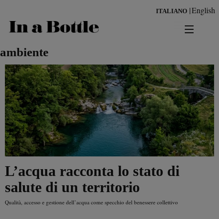
Salta
English
ITALIANO
al
contenuto
principale
news
ambiente
territorio
benessere
Risultati per
ambiente
cultura
L’acqua racconta lo stato di
persone
salute di un territorio
tendenze
Qualità, accesso e gestione dell’acqua come specchio del benessere collettivo