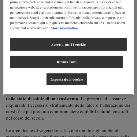
salute del territorio
può essere valutata anche attraverso lo stato
prima e terza parte (o tecnologie simili) al fine di migliorare la tua esperienza di
navigazione web, fare valutazioni sui nostri utenti, raccogliere informazioni utili
risorse idriche
delle sue
.
per consentire a noi e ai nostri partner di fornirti annunci personalizzati in base ai
tuoi interessi. Scopri di più sulla nostra informativa sulla privacy e imposta le tue
Quando l’acqua è pulita, accessibile e gestita in modo
preferenze cliccando qui o in qualsiasi momento cliccando sul link "Impostazioni
responsabile, il territorio dimostra una maggiore capacità di
More information
cookie" sul nostro sito web.
preservare gli ecosistemi
, sostenere le attività economiche e
garantire una buona qualità della vita alle comunità. Al contrario,
Accetta tutti i cookie
fenomeni come inquinamento, sprechi, siccità e consumo
eccessivo delle risorse naturali rappresentano segnali di fragilità
che meritano attenzione.
Rifiuta tutti
Acqua e qualità ambientale: un legame
Impostazioni cookie
indissolubile
La qualità dell’acqua rappresenta uno dei principali indicatori
dello stato di salute di un ecosistema
. La presenza di sostanze
inquinanti, l’eccessivo sfruttamento delle falde o l’alterazione dei
corsi d’acqua possono compromettere equilibri naturali costruiti
nel corso dei secoli.
Le aree ricche di vegetazione, le zone umide e gli ambienti
montani svolgono una funzione essenziale nella protezione delle