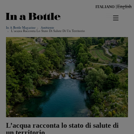
Salta
English
ITALIANO
al
contenuto
principale
In A Bottle Magazine
Ambiente
news
L’acqua Racconta Lo Stato Di Salute Di Un Territorio
territorio
benessere
Risultati per
ambiente
cultura
persone
tendenze
L’acqua racconta lo stato di salute di
un territorio