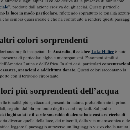
o numerosi laghi alpini. Il colore deriva dalla presenza di minuscole
ciale
”, prodotte dall’azione erosiva dei ghiacciai. Queste particelle
ono la luce in modo particolare
, riflettendo soprattutto le tonalità azzurr
ica che sembra quasi irreale e che ha contribuito a rendere questi paesagg
altri colori sorprendenti
Australia, il celebre
Lake Hillier
ori ancora più inaspettati. In
è noto
a presenza di particolari alghe e microrganismi. Fenomeni simili si
concentrazioni
ll’America Latina e dell’Africa. In altri casi, particolari
ossastre, arancioni o addirittura dorate
. Questi colori raccontano la
rto con il territorio circostante.
olori più sorprendenti dell’acqua
lle tonalità più spettacolari presenti in natura, probabilmente il primo
ali, seguito dal blu profondo degli oceani tropicali. Sul podio
dei laghi salati e il verde smeraldo di alcune baie costiere ricche di
ria diversa: quella della luce, dei minerali, della vita microscopica o de
ifica leggere il paesaggio attraverso un linguaggio visivo che la natura