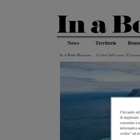
Salta
al
contenuto
principale
News
Territorio
Benes
In A Bottle Magazine
I Colori Dell’acqua: Il Lingu
Cliccando sul 
di migliorare 
consentire a n
informativa s
cookie" sul no