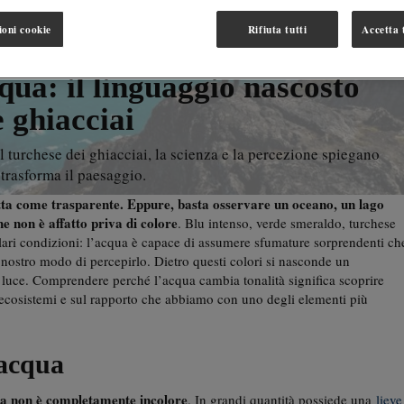
ioni cookie
Rifiuta tutti
Accetta t
cqua: il linguaggio nascosto
e ghiacciai
 turchese dei ghiacciai, la scienza e la percezione spiegano
trasforma il paesaggio.
tta come trasparente. Eppure, basta osservare un oceano, un lago
e non è affatto priva di colore
. Blu intenso, verde smeraldo, turchese
colari condizioni: l’acqua è capace di assumere sfumature sorprendenti ch
 nostro modo di percepirlo. Dietro questi colori si nasconde un
 e luce. Comprendere perché l’acqua cambia tonalità significa scoprire
ecosistemi e sul rapporto che abbiamo con uno degli elementi più
’acqua
ua non è completamente incolore
. In grandi quantità possiede una
lieve