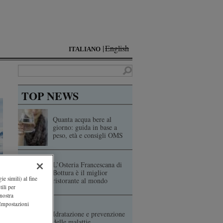
English
ITALIANO
TOP NEWS
Quanta acqua bere al
giorno: guida in base a
peso, età e consigli OMS
L’Osteria Francescana di
Bottura è il miglior
ie simili) al fine
ristorante al mondo
ili per
 nostra
"Impostazioni
Idratazione e prevenzione
delle malattie