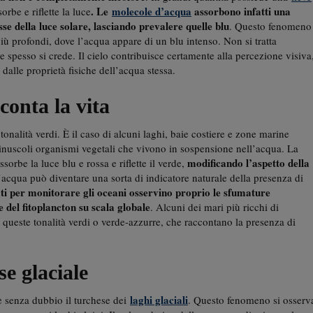
. Le
molecole d’acqua
assorbono infatti una
rbe e riflette la luce
se della luce solare, lasciando prevalere quelle blu
. Questo fenomeno
iù profondi, dove l’acqua appare di un blu intenso. Non si tratta
 spesso si crede. Il cielo contribuisce certamente alla percezione visiva
dalle proprietà fisiche dell’acqua stessa.
conta la vita
nalità verdi. È il caso di alcuni laghi, baie costiere e zone marine
inuscoli organismi vegetali che vivono in sospensione nell’acqua. La
modificando l’aspetto della
ssorbe la luce blu e rossa e riflette il verde,
l’acqua può diventare una sorta di indicatore naturale della presenza di
izzati per monitorare gli oceani osservino proprio le sfumature
 del fitoplancton su scala globale
. Alcuni dei mari più ricchi di
 queste tonalità verdi o verde-azzurre, che raccontano la presenza di
se glaciale
laghi glaciali
’è senza dubbio il turchese dei
. Questo fenomeno si osserv