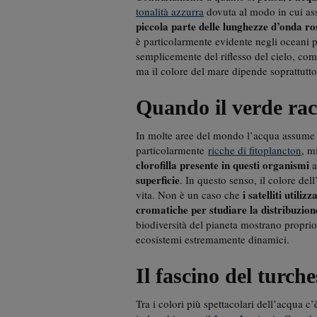
tonalità azzurra
dovuta al modo in cui asso
piccola parte delle lunghezze d’onda ros
è particolarmente evidente negli oceani p
semplicemente del riflesso del cielo, come
ma il colore del mare dipende soprattutto 
Quando il verde rac
In molte aree del mondo l’acqua assume to
particolarmente
ricche di fitoplancton
, m
clorofilla presente in questi organismi
a
superficie
. In questo senso, il colore del
i satelliti util
vita. Non è un caso che
cromatiche per studiare la distribuzione
biodiversità del pianeta mostrano proprio
ecosistemi estremamente dinamici.
Il fascino del turche
Tra i colori più spettacolari dell’acqua c