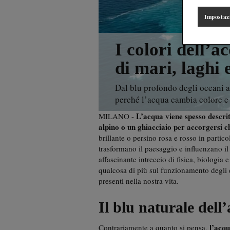
Impostaz
I colori dell’a
di mari, laghi 
Dal blu profondo degli oceani al
perché l’acqua cambia colore e 
L’acqua viene spesso descri
MILANO -
alpino o un ghiacciaio per accorgersi ch
brillante o persino rosa e rosso in parti
trasformano il paesaggio e influenzano il
affascinante intreccio di fisica, biologia
qualcosa di più sul funzionamento degli 
presenti nella nostra vita.
Il blu naturale dell
l’acq
Contrariamente a quanto si pensa,