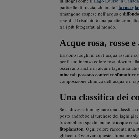
in luoghi come il
Lago Louise in Canada
farina gla
particelle di roccia, chiamate “
diffond
rimangono sospese nell’acqua e
e verdi. Il risultato è una palette cromat
tra i più fotografati al mondo.
Acque rosa, rosse e 
Esistono luoghi in cui l’acqua assume col
per il suo intenso colore rosa, dovuto all
osservano anche in alcune lagune salate de
minerali possono conferire sfumature r
composizione chimica dell’acqua e il rappo
Una classifica dei c
Se si dovesse immaginare una classifica de
posto andrebbe al turchese dei laghi glaci
le acque rosa 
troverebbero spazio anche
fitoplancton.
Ogni colore racconta una sto
ghiaccio. Osservare queste sfumature sign