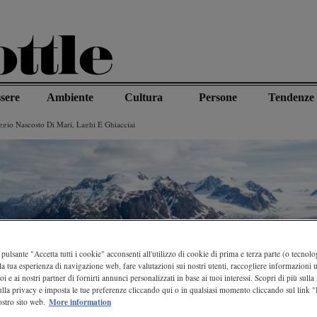
sere
Ambiente
Cultura
Persone
Tendenze
aggio Nascosto Di Mari, Laghi E Ghiacciai
pulsante "Accetta tutti i cookie" acconsenti all'utilizzo di cookie di prima e terza parte (o tecnolog
la tua esperienza di navigazione web, fare valutazioni sui nostri utenti, raccogliere informazioni ut
oi e ai nostri partner di fornirti annunci personalizzati in base ai tuoi interessi. Scopri di più sulla
ulla privacy e imposta le tue preferenze cliccando qui o in qualsiasi momento cliccando sul link 
More information
stro sito web.