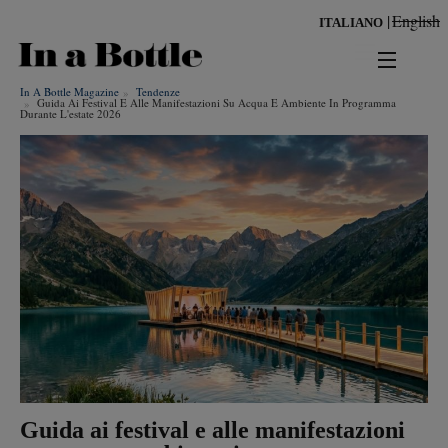
Salta
English
ITALIANO
al
contenuto
principale
In A Bottle Magazine
Tendenze
news
Guida Ai Festival E Alle Manifestazioni Su Acqua E Ambiente In Programma
Durante L'estate 2026
territorio
benessere
Risultati per
ambiente
cultura
persone
tendenze
Guida ai festival e alle manifestazioni