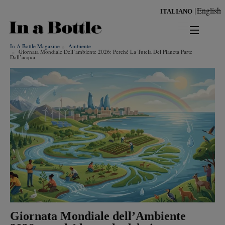
Salta
English
ITALIANO
al
contenuto
principale
In A Bottle Magazine
Ambiente
news
Giornata Mondiale Dell’ambiente 2026: Perché La Tutela Del Pianeta Parte
Dall’acqua
territorio
benessere
Risultati per
ambiente
cultura
persone
tendenze
Giornata Mondiale dell’Ambiente