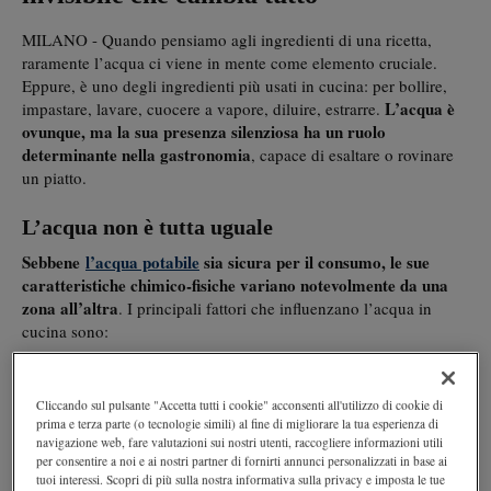
MILANO - Quando pensiamo agli ingredienti di una ricetta,
raramente l’acqua ci viene in mente come elemento cruciale.
Eppure, è uno degli ingredienti più usati in cucina: per bollire,
L’acqua è
impastare, lavare, cuocere a vapore, diluire, estrarre.
ovunque, ma la sua presenza silenziosa ha un ruolo
determinante nella gastronomia
, capace di esaltare o rovinare
un piatto.
L’acqua non è tutta uguale
Sebbene
l’acqua potabile
sia sicura per il consumo, le sue
caratteristiche chimico-fisiche variano notevolmente da una
zona all’altra
. I principali fattori che influenzano l’acqua in
cucina sono:
Durezza
(contenuto di sali di calcio e magnesio)
pH
Cliccando sul pulsante "Accetta tutti i cookie" acconsenti all'utilizzo di cookie di
prima e terza parte (o tecnologie simili) al fine di migliorare la tua esperienza di
Residuo fisso
(quantità totale di sali disciolti)
navigazione web, fare valutazioni sui nostri utenti, raccogliere informazioni utili
Presenza di cloro
(per disinfezione)
per consentire a noi e ai nostri partner di fornirti annunci personalizzati in base ai
tuoi interessi. Scopri di più sulla nostra informativa sulla privacy e imposta le tue