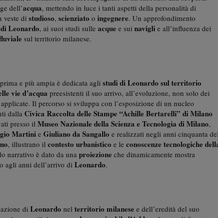
acqua
ge dell’
, mettendo in luce i tanti aspetti della personalità di
studioso
scienziato
ingegnere
n veste di
,
o
. Un approfondimento
di Leonardo
acque
navigli
, ai suoi studi sulle
e sui
e all’influenza dei
fluviale
sul territorio milanese.
studi
di Leonardo sul
territorio
la prima e più ampia è dedicata agli
elle vie d’acqua
preesistenti il suo arrivo, all’evoluzione, non solo dei
 applicate. Il percorso si sviluppa con l’esposizione di un nucleo
Civica Raccolta delle Stampe “Achille Bertarelli” di Milano
ti dalla
Museo Nazionale della Scienza e Tecnologia di Milano
ati presso il
,
rgio Martini
Giuliano da Sangallo
e
e realizzati negli anni cinquanta de
ino
contesto urbanistico
conoscenze tecnologiche
dell
, illustrano il
e le
proiezione
rdo narrativo è dato da una
che dinamicamente mostra
Leonardo
no agli anni dell’arrivo di
.
Leonardo
territorio milanese
’azione di
nel
e dell’eredità del suo