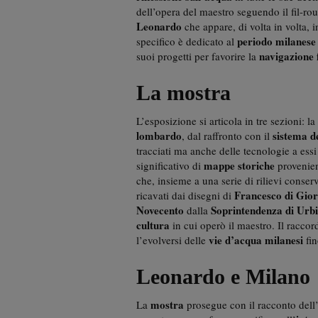
dell’opera del maestro seguendo il fil-rou
Leonardo
che appare, di volta in volta, i
periodo milanese
specifico è dedicato al
navigazione
suoi progetti per favorire la
La mostra
L’esposizione si articola in tre sezioni: 
lombardo
sistema d
, dal raffronto con il
tracciati ma anche delle tecnologie a essi
mappe storiche
significativo di
provenien
che, insieme a una serie di rilievi conserv
Francesco
di Gio
ricavati dai disegni di
Novecento
Soprintendenza di Urb
dalla
cultura
in cui operò il maestro. Il racco
vie d’acqua milanesi
l’evolversi delle
fi
Leonardo e Milano
mostra
La
prosegue con il racconto dell