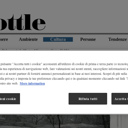
sere
Ambiente
Cultura
Persone
Tendenze
ua Di Leonardo In Mostra All’acquario Civico Di Milano
pulsante "Accetta tutti i cookie" acconsenti all'utilizzo di cookie di prima e terza parte (o tecnolog
la tua esperienza di navigazione web, fare valutazioni sui nostri utenti, raccogliere informazioni ut
oi e ai nostri partner di fornirti annunci personalizzati in base ai tuoi interessi. Scopri di più sulla
ulla privacy e imposta le tue preferenze cliccando qui o in qualsiasi momento cliccando sul link 
More information
stro sito web.
ioni cookie
Rifiuta tutti
Accetta t