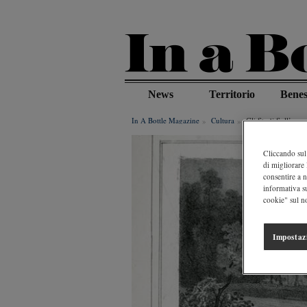
Salta
al
contenuto
principale
News
Territorio
Benes
In A Bottle Magazine
Cultura
Gli Studi Sull’acq
Cliccando sul 
di migliorare 
consentire a n
informativa s
cookie" sul no
Impostaz