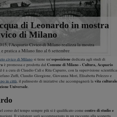
’acqua di Leonardo in mostra
ivico di Milano
15, l’Acquario Civico di Milano realizza la mostra
 e pratica a Milano fino al 6 settembre
esposizione
rio civico di Milano
si tiene un’
dedicata agli studi di
ra
Comune di Milano - Cultura, Acquario
è promossa e prodotta dal
ed è a cura di Claudio Calì e Rita Capurro, con la supervisione scientifica
tefano Zuffi, Claudio Giorgione, Giovanna Mori, Elisabetta Polezzo e
vita cultural
po in città
, il palinsesto di iniziative che accompagnerà la
zione Universale
.
ardo
centro di studio e
nel corso del tempo sempre più si è qualificato come
linazioni, Il visitatore sarà accompagnato in un racconto alla scoperta