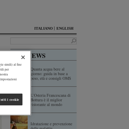
ITALIANO
ENGLISH
TOP NEWS
ie simili) al fine
Quanta acqua bere al
ili per
giorno: guida in base a
 nostra
peso, età e consigli OMS
"Impostazioni
L’Osteria Francescana di
Bottura è il miglior
utti i cookie
ristorante al mondo
Idratazione e prevenzione
delle malattie