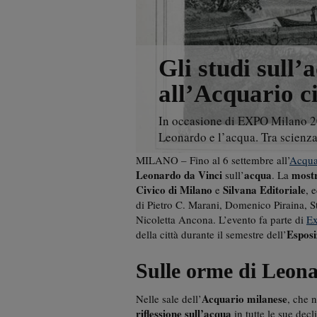
Gli studi sull
all’Acquario c
In occasione di EXPO Milano 20
Leonardo e l’acqua. Tra scienza
MILANO – Fino al 6 settembre all’
Acqua
Leonardo da Vinci
acqua
most
sull’
. La
Civico di Milano
Silvana Editoriale
e
, 
di Pietro C. Marani, Domenico Piraina, S
Nicoletta Ancona. L’evento fa parte di
Ex
Esposi
della città durante il semestre dell’
Sulle orme di Leon
Acquario milanese
Nelle sale dell’
, che 
riflessione sull’acqua
in tutte le sue dec