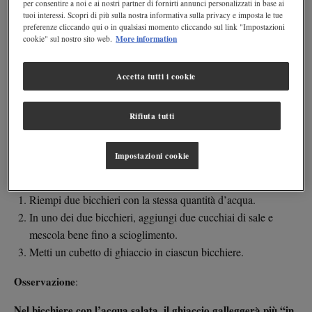
per consentire a noi e ai nostri partner di fornirti annunci personalizzati in base ai
1. Galleggia o affonda?
tuoi interessi. Scopri di più sulla nostra informativa sulla privacy e imposta le tue
preferenze cliccando qui o in qualsiasi momento cliccando sul link "Impostazioni
Materiali
:
More information
cookie" sul nostro sito web.
Bicchieri trasparenti
Accetta tutti i cookie
Acqua del rubinetto
Cubetti di ghiaccio
Rifiuta tutti
Sale da cucina
Cucchiaio
Impostazioni cookie
Procedura
:
Riempi due bicchieri con la stessa quantità d’acqua.
In uno dei due bicchieri, aggiungi due cucchiai di sale e
mescola bene fino a scioglimento.
Metti un cubetto di ghiaccio in ciascun bicchiere.
Osservazione
:
Nel bicchiere con l’acqua salata, il ghiaccio galleggerà più “in