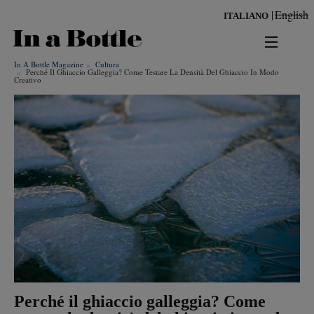
Salta
English
ITALIANO
al
contenuto
principale
In A Bottle Magazine
Cultura
news
Perché Il Ghiaccio Galleggia? Come Testare La Densità Del Ghiaccio In Modo
Creativo
territorio
benessere
Risultati per
ambiente
cultura
persone
tendenze
Perché il ghiaccio galleggia? Come