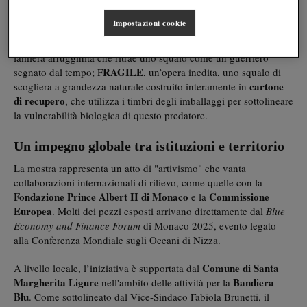
Triple R
Almost Blue
Tra le opere protagoniste spiccano
e
,
Impostazioni cookie
opere già finaliste del prestigioso premio
David Shepherd
Resilience
Wildlife Artist of the Year
;
, una scultura in legno e
lamiera arrugginita che ritrae uno squalo come un guerriero
RAGILE
segnato dal tempo; F
, un’opera inedita, uno squalo di
cartone
scogliera a grandezza naturale costruito interamente in
di recupero
, che utilizza i timbri degli imballaggi per sottolineare
la vulnerabilità biologica di questo predatore.
Un impegno globale tra istituzioni e territorio
La mostra rappresenta un atto di "artivismo" che vanta
collaborazioni internazionali di rilievo, come quelle con la
Fondazione Prince Albert II di Monaco
Commissione
e la
Europea
. Molti dei pezzi esposti arrivano direttamente dal
Blue
Economy and Finance Forum
di Monaco 2025, evento legato
alla Conferenza Mondiale sugli Oceani di Nizza.
Comune di Santa
A livello locale, l’iniziativa è supportata dal
Margherita Ligure
Bandiera
nell'ambito delle attività per la
Blu
. Come sottolineato dal Vice-Sindaco Fabiola Brunetti, il