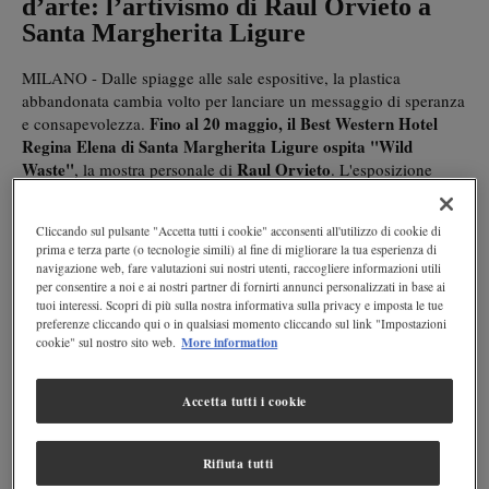
d’arte: l’artivismo di Raul Orvieto a
Santa Margherita Ligure
MILANO - Dalle spiagge alle sale espositive, la plastica
abbandonata cambia volto per lanciare un messaggio di speranza
Fino al 20 maggio, il Best Western Hotel
e consapevolezza.
Regina Elena di Santa Margherita Ligure ospita "Wild
Waste"
Raul Orvieto
, la mostra personale di
. L'esposizione
raccoglie sette opere realizzate con materiali di scarto,
trasformando l'hotel in un osservatorio privilegiato sulla salute
Cliccando sul pulsante "Accetta tutti i cookie" acconsenti all'utilizzo di cookie di
degli ecosistemi marini.
prima e terza parte (o tecnologie simili) al fine di migliorare la tua esperienza di
navigazione web, fare valutazioni sui nostri utenti, raccogliere informazioni utili
Dall'inquinamento all'arte: la bellezza che
per consentire a noi e ai nostri partner di fornirti annunci personalizzati in base ai
tuoi interessi. Scopri di più sulla nostra informativa sulla privacy e imposta le tue
denuncia
preferenze cliccando qui o in qualsiasi momento cliccando sul link "Impostazioni
More information
cookie" sul nostro sito web.
Il cuore del progetto risiede in quello che l’artista definisce un
"corto circuito visivo".
Lo spettatore viene inizialmente attratto
dall'armonia delle forme e dai colori vivaci di creature marine
Accetta tutti i cookie
apparentemente classiche, per poi scoprire una realtà più cruda:
plastiche recuperate
quei corpi sono modellati con
Rifiuta tutti
direttamente sulle spiagge
.