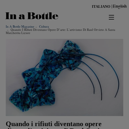
Salta
English
ITALIANO
al
contenuto
principale
In A Bottle Magazine
Cultura
news
Quando I Rifiuti Diventano Opere D’arte: L’artivismo Di Raul Orvieto A Santa
Margherita Ligure
territorio
benessere
Risultati per
ambiente
cultura
persone
tendenze
Quando i rifiuti diventano opere