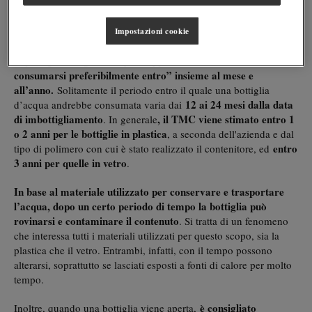
Conservazione
”, entro il quale è consigliato consumarla.
Impostazioni cookie
Per quanto tempo conservare l'acqua
la dicitura “da
Sopra ogni bottiglia d’acqua è apposta
consumarsi preferibilmente entro” insieme al mese e
all’anno.
Solitamente il periodo entro il quale una bottiglia
12 ai 24 mesi dalla data
d’acqua andrebbe consumata varia dai
di imbottigliamento
, il TMC viene stimato entro 1
. In generale
o 2 anni per le bottiglie in plastica
, a seconda dell'azienda e dal
entro
tipo di polimero con cui è stato realizzato il contenitore, ed
3 anni per quelle in vetro
.
In base al materiale utilizzato per conservare e trasportare
l’acqua, dopo un certo periodo di tempo la bottiglia può
rovinarsi e contaminare il contenuto
. Si tratta di un fenomeno
che interessa tutti i materiali utilizzati per questo scopo, sia la
plastica che il vetro. Entrambi, infatti, con il tempo possono
alterarsi, soprattutto se lasciati esposti a fonti di calore per molto
tempo.
è consigliato
Inoltre, quando una bottiglia viene aperta,