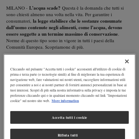
L’acqua scade?
MILANO -
Questa è la domanda che tutti si
sono chiesti almeno una volta nella vita. Per garantire i
la legge stabilisce che le sostanze consumate
consumatori,
dall’uomo contenute negli alimenti, come l’acqua, devono
essere soggette a un termine massimo di conservazione
.
Norme di questo tipo sono in vigore in tutti i paesi della
Comunità Europea. Scopriamone di più.
Acqua minerale e scadenze
Cliccando sul pulsante "Accetta tutti i cookie" acconsenti all'utilizzo di cookie di
l'acqua minerale,
In realtà
se conservata correttamente e al
prima e terza parte (o tecnologie simili) al fine di migliorare la tua esperienza di
, non “scade” e rimane sempre
riparo da contaminazioni
navigazione web, fare valutazioni sui nostri utenti, raccogliere informazioni utili
consumabile
. Con il passare del tempo, però, un’acqua
per consentire a noi e ai nostri partner di fornirti annunci personalizzati in base ai
perdere alcune delle sue caratteristiche
può
come la presenza
tuoi interessi. Scopri di più sulla nostra informativa sulla privacy e imposta le tue
preferenze cliccando qui o in qualsiasi momento cliccando sul link "Impostazioni
di anidride carbonica e la concentrazione di sali minerali al suo
More information
cookie" sul nostro sito web.
interno.
A differenza degli alimenti che possono deperire più facilmente,
Accetta tutti i cookie
l’acqua conservata in una bottiglia
come ad esempio gli yogurt,
di plastica non ha una vera e propria data di scadenza,
quanto
TMC
Termine Minimo di
Rifiuta tutti
piuttosto un
, ossia un “