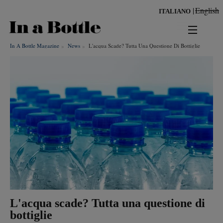
Salta
English
ITALIANO
al
contenuto
principale
In A Bottle Magazine
News
L'acqua Scade? Tutta Una Questione Di Bottiglie
news
territorio
benessere
Risultati per
ambiente
cultura
persone
L'acqua scade? Tutta una questione di
tendenze
bottiglie