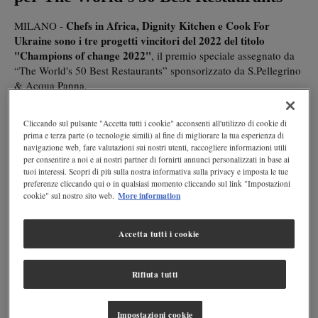
Chefs in Africa, Dignity Kitchen e Cook For
MILANO -
Ukraine sono i tre progetti vincitori del 2022 del titolo
"Champions of change 2022"
, il premio speciale assegnato da
“The World's 50 Best Restaurants” sponsorizzato da S.Pellegrino
& Acqua Panna.
I vincitori
Cliccando sul pulsante "Accetta tutti i cookie" acconsenti all'utilizzo di cookie di
prima e terza parte (o tecnologie simili) al fine di migliorare la tua esperienza di
Dieuveil Malonga, chef
In particolare il premio verrà assegnato a
navigazione web, fare valutazioni sui nostri utenti, raccogliere informazioni utili
del ristorante Meza Malonga di Kigali, in Ruanda, fondatore
per consentire a noi e ai nostri partner di fornirti annunci personalizzati in base ai
del progetto Chefs in Africa
, per la formazione e il sostegno ai
tuoi interessi. Scopri di più sulla nostra informativa sulla privacy e imposta le tue
Koh Seng
talenti emergenti della ristorazione africana; e a
preferenze cliccando qui o in qualsiasi momento cliccando sul link "Impostazioni
More information
cookie" sul nostro sito web.
Choon, imprenditore sociale e fondatore di Dignity Kitchen,
primo centro di ristorazione collettivo in Asia gestito da
persone con disabilità
, presente a Singapore e Hong Kong.
Accetta tutti i cookie
Premiate contemporaneamente Olia Hercules e Alissa
Timoshkina: di origini ucraine la prima e russe la seconda, ma
Rifiuta tutti
residenti a Londra, fondatrici di #CookForUkraine
, iniziativa
di raccolta fondi sostenuta dai ristoranti della città, che oltre a
Impostazioni cookie
dare sostegno al popolo ucraino, promuove la conoscenza della