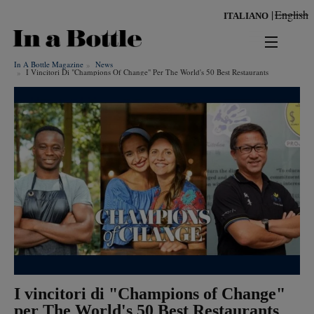
Salta
English
ITALIANO
al
contenuto
principale
In A Bottle Magazine
News
news
I Vincitori Di "champions Of Change" Per The World's 50 Best Restaurants
territorio
benessere
Risultati per
ambiente
cultura
persone
tendenze
I vincitori di "Champions of Change"
per The World's 50 Best Restaurants