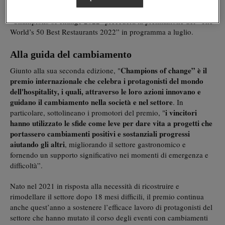
cultura gastronomica del paese. La consegna del premio
"Champions of change 2022" precederà la premiazione del “The
World’s 50 Best Restaurants 2022” in programma a luglio.
Alla guida del cambiamento
Champions of change” è il
Giunto alla sua seconda edizione, "
premio internazionale che celebra i protagonisti del mondo
dell'hospitality, i quali, attraverso le loro azioni innovano e
guidano il cambiamento nella società e nel settore
. In
i vincitori
particolare, sottolineano i promotori del premio, "
hanno utilizzato le sfide come leve per dare vita a progetti che
portassero cambiamenti positivi e sostanziali progressi
aiutando gli altri
, migliorando il settore gastronomico e
fornendo un supporto significativo nei momenti di emergenza e
difficoltà”.
Nato nel 2021 in risposta alla necessità di ricostruire e
rimodellare il settore dopo 18 mesi difficili, il premio continua
anche quest’anno a sostenere l’efficace lavoro di protagonisti del
settore che hanno mutato il corso degli eventi con cambiamenti