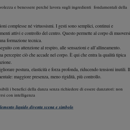
olezza e benessere perché lavora sugli ingredienti fondamentali della
oni complesse né virtuosismi. I gesti sono semplici, continui e
amenti attivi e controllo del centro. Questo permette al corpo di muovers
una formazione tecnica.
seguito con attenzione al respiro, alle sensazioni e all’allineamento.
ma percepire ciò che accade nel corpo. È qui che entra la qualità tipica
nzione.
gliorare postura, elasticità e forza profonda, riducendo tensioni inutili. I
mentale: maggiore presenza, meno rigidità, più controllo.
ibili i benefici della danza senza richiedere di essere danzatori: non
rsi con intelligenza
lemento liquido diventa scena e simbolo