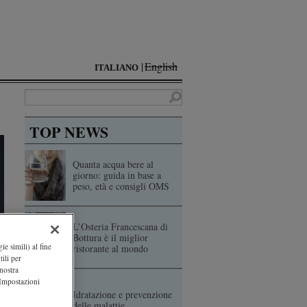
English
ITALIANO
TOP NEWS
Quanta acqua bere al
giorno: guida in base a
peso, età e consigli OMS
L’Osteria Francescana di
Bottura è il miglior
ie simili) al fine
ristorante al mondo
ili per
 nostra
"Impostazioni
Idratazione e prevenzione
delle malattie