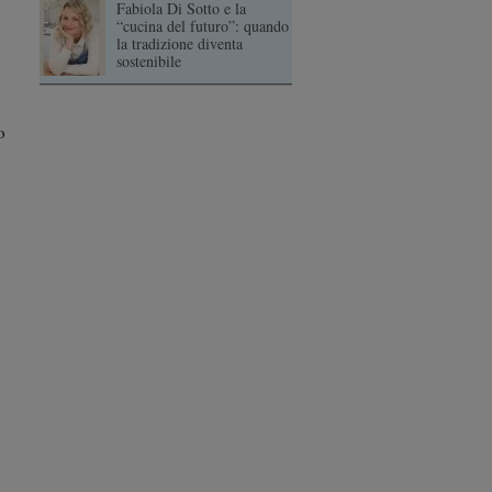
Fabiola Di Sotto e la
“cucina del futuro”: quando
la tradizione diventa
sostenibile
o