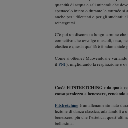
quantità di acqua e sali minerali che de
spettacolo intero o durante le tournée si 
anche per i dilettanti o per gli studenti: 
reintegrarsi.
C’è poi un discorso a lungo termine che r
connettivo che avvolge muscoli, ossa, ner
elastica e questa qualità è fondamentale p
Come si ottiene? Muovendosi e variando 
il
PNF
), migliorando la respirazione e o
Cos’è FITSTRETCHING e da quale esig
consapevolezza e benessere, rendendo ac
Fitstretching
è un allenamento nato duran
lezione di danza classica, adattandoli a 
benessere, più che l’estetica; quest’ult
bellissima.