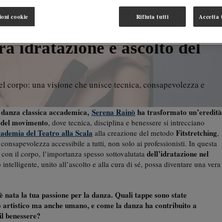
ioni cookie
Rifiuta tutti
Accetta t
 la danza come disciplina
ra idratazione e ascolto del
del corpo: una visione che unisce tecnica, consapevolezza e
di danza classica accademica,
Serena Rainò
ha trasformato un’eredità
a del movimento
, dove tecnica, disciplina e benessere si intrecciano
ademia del Teatro alla Scala
Fitstretching
alla creazione del metodo
,
consapevolezza accessibile a tutti, non solo ai professionisti. In questa
dell’idratazione nel
o con il corpo, l’importanza spesso sottovalutata
ntelligente, unito all’ascolto e alla cura di sé, possa diventare una vera
è nata la tua passione per la danza. Quali tappe sono state
o artistico ma anche umano, e come la danza ha contribuito a
 il benessere?