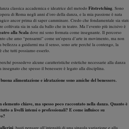
Fitstretching
danza classica accademica e ideatrice del metodo
. Sono
ll’opera di Roma negli anni d’oro della danza, e la mia passione è nata
gico ancor prima di saper camminare. Credo che fondamentale sia stat
e coltivata sia in sala da ballo che in teatro. Ma l’evento più incisivo è
eatro alla Scala
dove mi sono formata come insegnante. Il percorso
 tanto che amo “pensarmi” come un’opera d’arte in movimento, ma non
a bellezza a guidarmi ma il senso, sono arte perché la contengo, la
è che tutti possiamo esserlo.
 perché possedevo alcune caratteristiche estetiche necessarie alla danza
a insegnato che spesso il benessere è legato alla disciplina.
 buona alimentazione e idratazione sono amiche del benessere.
un elemento chiave, ma spesso poco raccontato nella danza. Quanto è
tto a livelli intensi o professionali? E come influisce su
ro?
allerini
, basti pensare all’intensità di una singola variazione e alla