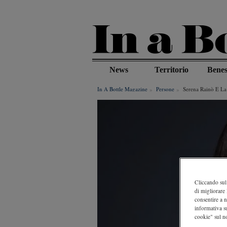
Salta
al
contenuto
principale
News
Territorio
Benes
In A Bottle Magazine
Persone
Serena Rainò E La 
Cliccando sul 
di migliorare 
consentire a n
informativa s
cookie" sul no