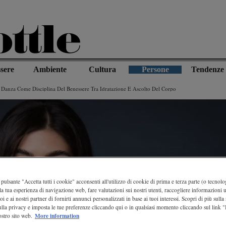
sere
Ambiente
Cultura
Persone
Tendenze
Danza Come Disciplina Del Benessere Tra Idratazione E Ascolto Del Corpo
pulsante "Accetta tutti i cookie" acconsenti all'utilizzo di cookie di prima e terza parte (o tecnolog
la tua esperienza di navigazione web, fare valutazioni sui nostri utenti, raccogliere informazioni ut
oi e ai nostri partner di fornirti annunci personalizzati in base ai tuoi interessi. Scopri di più sulla
ulla privacy e imposta le tue preferenze cliccando qui o in qualsiasi momento cliccando sul link 
More information
stro sito web.