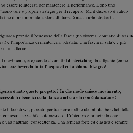
vono essere reintegrati per mantenere la performance. Dopo uno
attuano vere e proprie strategie per il recupero. Ma il discorso è valido
alla fine di una normale lezione di danza è necessario idratarsi e
iguarda proprio il benessere della fascia (un sistema continuo di tessut
vi) e l’importanza di mantenerla idratata. Una fascia in salute è più
er un ballerino.
stretching
il movimento, eseguendo alcuni tipi di
intelligente (come
bevendo tutta l’acqua di cui abbiamo bisogno
vviamente
!
enza è nato questo progetto? In che modo unisce movimento,
cessibili i benefici della danza anche a chi non è danzatore?
te il lockdown, pensato per trasporre online alcuni dei benefici della
un contesto accessibile e domestico. L’obiettivo è principalmente il
ima è una naturale conseguenza. Una schiena forte ed elastica è sempre