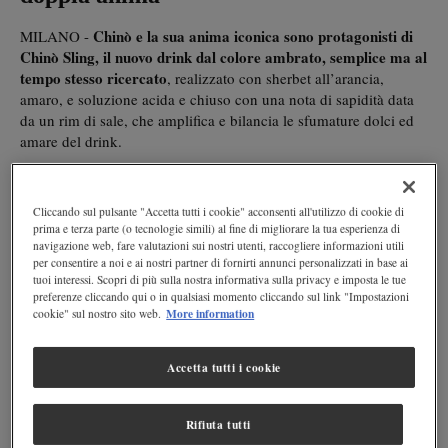
Chinò e la sua anima iconica sono protagonisti di
MILANO -
Chinò Sling, il nuovo drink dal colore ambrato, semplice ma al
tempo stesso ricercato
, realizzato con sherbet all’arancia,
amaro, e soluzione acida e chiuso con una nota di sapidità data
da un rim di sale, che amplifica e bilancia le sfumature dolci ed
amare del drink.
Il nuovo hero cocktail è stato presentato nel corso del
Roma
Bar Show
, l’evento esclusivamente dedicato all’industria del
Cliccando sul pulsante "Accetta tutti i cookie" acconsenti all'utilizzo di cookie di
beverage e della mixology che ne studia costantemente nuove
prima e terza parte (o tecnologie simili) al fine di migliorare la tua esperienza di
sfumature ed evoluzioni.
navigazione web, fare valutazioni sui nostri utenti, raccogliere informazioni utili
per consentire a noi e ai nostri partner di fornirti annunci personalizzati in base ai
tuoi interessi. Scopri di più sulla nostra informativa sulla privacy e imposta le tue
Il Chinò Sling
preferenze cliccando qui o in qualsiasi momento cliccando sul link "Impostazioni
More information
cookie" sul nostro sito web.
Una creazione ispirata agli sling
– cocktail a base di vermouth,
succo di limone, sciroppi e amari – che delizia il palato con un
Chinò
mix unico di sapori audaci, proprio come lo spirito di
Accetta tutti i cookie
Sanpellegrino
per chi ricerca sobrietà e
. Ma non solo:
leggerezza le Bibite hanno pensato ad una
versione analcolica
di Chinò Sling
Rifiuta tutti
in cui l’amaro viene sostituito da un delicato
Botanical Spirit analcolico, un liquore botanico no alcol,