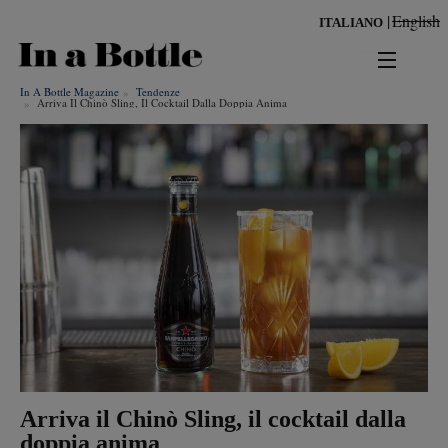
Salta
English
ITALIANO
al
contenuto
principale
In A Bottle Magazine
Tendenze
news
Arriva Il Chinò Sling, Il Cocktail Dalla Doppia Anima
territorio
benessere
Risultati per
ambiente
cultura
persone
tendenze
Arriva il Chinò Sling, il cocktail dalla
doppia anima