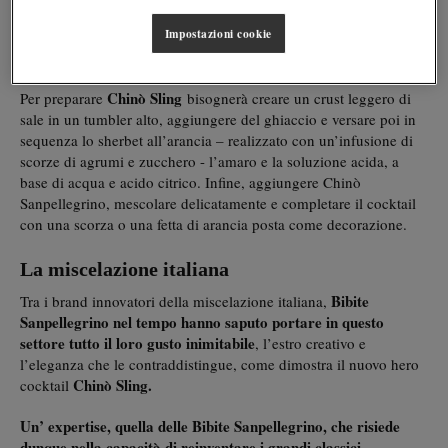
aromatizzato con erbe e spezie.
Impostazioni cookie
Come preparare il Chinò Sling
Chinò Sling
Per preparare
bisognerà creare un crust leggero di
sale in un tumbler alto, aggiungere del ghiaccio e versare poi in
sequenza lo sherbet all’arancia – realizzato con un’infusione di
scorze di agrumi e zucchero - l’amaro e la soluzione acida, a
base di acqua e acido citrico. Infine, aggiungere Chinò
Sanpellegrino, mescolare delicatamente e completare il cocktail
con una scorza o una fetta di arancia posta come decorazione.
La miscelazione italiana
Bibite
Tra i brand innovatori della miscelazione italiana,
Sanpellegrino
nel tempo hanno saputo portare in questo
settore tutto il loro gusto inimitabile
, l’estro creativo e
l’eleganza che le contraddistingue, come dimostra il nuovo hero
Chinò Sling.
cocktail
Un’ expertise, quella delle Bibite Sanpellegrino, che risiede
dunque nella capacità di
reinventare i grandi classici