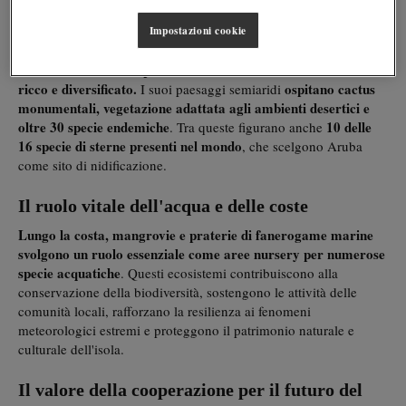
popolazione di circa 108.000 abitanti
Con una
, Aruba segna
Impostazioni cookie
così una tappa significativa non solo per il proprio percorso di
sviluppo sostenibile, ma anche per l'intera regione caraibica.
L'isola custodisce un patrimonio naturale straordinariamente
ricco e diversificato.
ospitano cactus
I suoi paesaggi semiaridi
monumentali, vegetazione adattata agli ambienti desertici e
oltre 30 specie endemiche
10 delle
. Tra queste figurano anche
16 specie di sterne presenti nel mondo
, che scelgono Aruba
come sito di nidificazione.
Il ruolo vitale dell'acqua e delle coste
Lungo la costa, mangrovie e praterie di fanerogame marine
svolgono un ruolo essenziale come aree nursery per numerose
specie acquatiche
. Questi ecosistemi contribuiscono alla
conservazione della biodiversità, sostengono le attività delle
comunità locali, rafforzano la resilienza ai fenomeni
meteorologici estremi e proteggono il patrimonio naturale e
culturale dell'isola.
Il valore della cooperazione per il futuro del