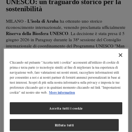
UNESCO: un traguardo storico per la
sostenibilità
L'isola di Aruba
MILANO -
ha ottenuto uno storico
riconoscimento internazionale, venendo proclamata ufficialmente
Riserva della Biosfera UNESCO
. La decisione è stata presa il 5
giugno 2026 in Paraguay durante la 38ª sessione del Consiglio
internazionale di coordinamento del Programma UNESCO "Man
and the Biosphere" - MAB. Si tratta di un traguardo straordinario:
Aruba è infatti una delle pochissime nazioni insulari al mondo
Cliccando sul pulsante "Accetta tutti i cookie" acconsenti all'utilizzo di cookie di
(insieme a São Tomé e Príncipe) ad aver ottenuto questo titolo
prima e terza parte (o tecnologie simili) al fine di migliorare la tua esperienza di
per l'intero territorio nazionale.
navigazione web, fare valutazioni sui nostri utenti, raccogliere informazioni utili
per consentire a noi e ai nostri partner di fornirti annunci personalizzati in base ai
tuoi interessi. Scopri di più sulla nostra informativa sulla privacy e imposta le tue
Un ecosistema prezioso, tra terra e mare
preferenze cliccando qui o in qualsiasi momento cliccando sul link "Impostazioni
More information
La nuova Riserva si estende su una superficie terrestre di
cookie" sul nostro sito web.
circa 19.300 ettari
Zona Economica Esclusiva
e abbraccia una
marina che sfiora i 3 milioni di ettari
. Un ecosistema immenso
Accetta tutti i cookie
e delicato, in cui la tutela delle risorse naturali gioca un ruolo
fondamentale per la sopravvivenza della flora e della fauna
locali.
Rifiuta tutti