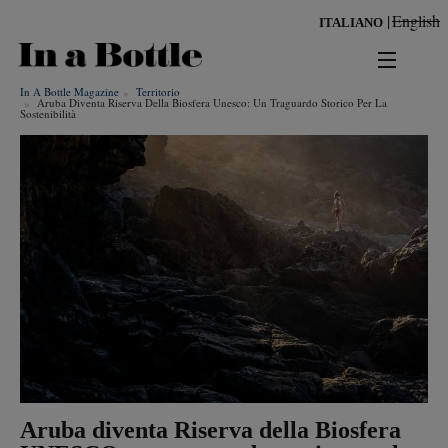
Salta
English
ITALIANO
al
contenuto
principale
In A Bottle Magazine
Territorio
news
Aruba Diventa Riserva Della Biosfera Unesco: Un Traguardo Storico Per La
Sostenibilità
territorio
benessere
Risultati per
ambiente
cultura
persone
tendenze
Aruba diventa Riserva della Biosfera