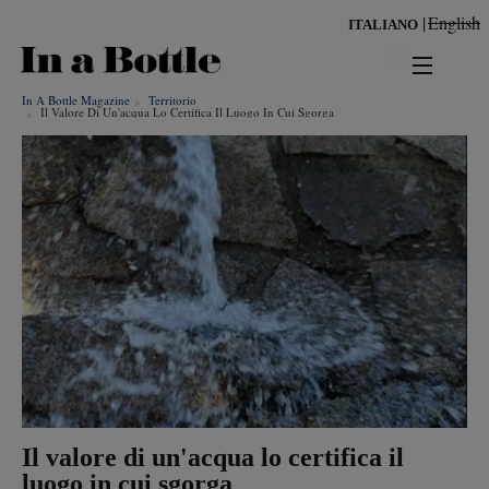
Salta
English
ITALIANO
al
contenuto
principale
In A Bottle Magazine
Territorio
news
Il Valore Di Un'acqua Lo Certifica Il Luogo In Cui Sgorga
territorio
benessere
Risultati per
ambiente
cultura
persone
tendenze
Il valore di un'acqua lo certifica il
luogo in cui sgorga