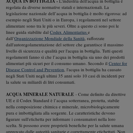
ACQUA IN BOTTIGLIA -
L'industria dell'acqua in bottiglia è
regolata da diverse normative statali e internazionali. La
legislazione nazionale dell’acqua in bottiglia è molto rigorosa: ad
esempio negli Stati Uniti o in Europa, i regolamenti nel settore
alimentare sono tra le più severi. Oltre a questo ci sono poi le
linee guida stabilite dal
Codex Alimentarius
e
dall’
Organizzazione Mondiale della Sanità
, rafforzate
dall'autoregolamentazione del settore che garantisce il massimo
livello di sicurezza e qualità per l'acqua in bottiglia. Tutti questi
regolamenti fanno sì che l’acqua in bottiglia sia uno dei prodotti
alimentari più sicuri per il consumo umano. Secondo il
Center for
Disease Control and Prevention
, l'acqua in bottiglia ha causato
negli Stati Uniti negli ultimi 35 anni solo 10 casi di incidenti per
la salute su miliardi di litri consumati.
ACQUA MINERALE NATURALE
- Come definito da direttive
UE e il Codex Standard è l’acqua sotterranea, protetta, stabile
nella composizione chimica e minerale, microbiologicamente
pura e imbottigliata alla sorgente. Le caratteristiche devono
figurare sull'etichetta per informare i consumatori nella loro
scelta. Si possono avere proprietà benefiche per la salute umana
approvato dalle autorità sanitarie e correttamente etichettati. Non