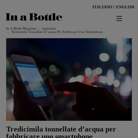
Salta
ITALIANO
ENGLISH
al
contenuto
principale
In A Bottle Magazine
Ambiente
news
Tredicimila Tonnellate D’acqua Per Fabbricare Uno Smartphone
territorio
benessere
Risultati per
ambiente
cultura
persone
tendenze
Tredicimila tonnellate d’acqua per
fabbricare uno smartphone