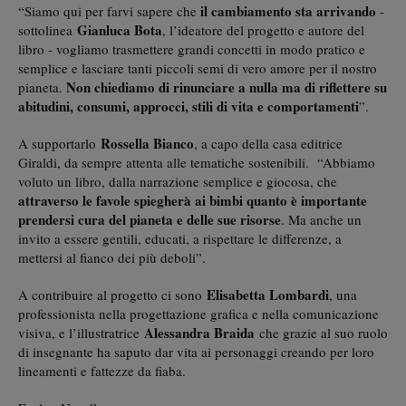
il cambiamento sta arrivando
“Siamo qui per farvi sapere che
-
Gianluca Bota
sottolinea
, l’ideatore del progetto e autore del
libro - vogliamo trasmettere grandi concetti in modo pratico e
semplice e lasciare tanti piccoli semi di vero amore per il nostro
Non chiediamo di rinunciare a nulla ma di riflettere su
pianeta.
abitudini, consumi, approcci, stili di vita e comportamenti
”.
Rossella Bianco
A supportarlo
, a capo della casa editrice
Giraldi, da sempre attenta alle tematiche sostenibili. “Abbiamo
voluto un libro, dalla narrazione semplice e giocosa, che
attraverso le favole spiegherà ai bimbi quanto è importante
prendersi cura del pianeta e delle sue risorse
. Ma anche un
invito a essere gentili, educati, a rispettare le differenze, a
mettersi al fianco dei più deboli”.
Elisabetta Lombardi
A contribuire al progetto ci sono
, una
professionista nella progettazione grafica e nella comunicazione
Alessandra Braida
visiva, e l’illustratrice
che grazie al suo ruolo
di insegnante ha saputo dar vita ai personaggi creando per loro
lineamenti e fattezze da fiaba.