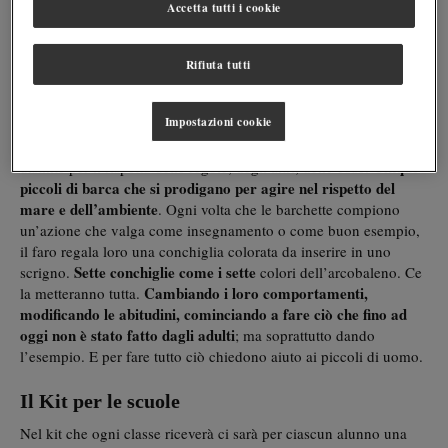
Accetta tutti i cookie
di Bellina, una piccola località sulla costa orientale dell’Italia
.
È lui che, insieme a tutti gli altri fari del mondo, si accolla l’onere
provare a fare qualcosa per restituire al mare le sue
di
Rifiuta tutti
tonalità di blu
.
Impostazioni cookie
Serve una squadra di ambasciatori e così decide di nominare
delle piccole barchette scegliendo quelle che si sono sempre
. Cinque
distinte per il rispetto delle regole, degli altri, delle cose
piccoli di barca che si prodigano per agire nel rispetto del
mare e dell’ambiente
. Ogni volta che le barchette compiono
un’azione che valga come insegnamento o come buon esempio,
il faro regala loro una conchiglia colorata da inserire in uno
Sette conchiglie come i sette
scrigno.
colori dell’arcobaleno. Ce
Cambiando i loro comportamenti,
la metteranno tutta.
modificando le abitudini, cominciando a fare ciò che fino ad
oggi non è stato fatto dagli adulti
; ma soprattutto dando
l’esempio. E per fare tutto ciò chiedono aiuto ai piccoli di uomo.
Il Kit per le scuole
Nel kit che ogni classe riceverà ci sarà per ciascun alunno una