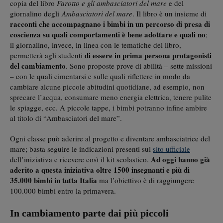
copia del libro
Farotto e gli ambasciatori del mare
e del
giornalino degli
Ambasciatori del mare
. Il libro è un insieme di
racconti che accompagnano i bimbi in un percorso di presa di
coscienza su quali comportamenti è bene adottare e quali no
;
il giornalino, invece, in linea con le tematiche del libro,
di essere in prima persona protagonisti
permetterà agli studenti
del cambiamento
. Sono proposte prove di abilità – sette missioni
– con le quali cimentarsi e sulle quali riflettere in modo da
cambiare alcune piccole abitudini quotidiane, ad esempio, non
sprecare l’acqua, consumare meno energia elettrica, tenere pulite
le spiagge, ecc. A piccole tappe, i bimbi potranno infine ambire
al titolo di “Ambasciatori del mare”.
Ogni classe può aderire al progetto e diventare ambasciatrice del
mare; basta seguire le indicazioni presenti sul
sito ufficiale
Ad oggi hanno già
dell’iniziativa e ricevere così il kit scolastico.
aderito a questa iniziativa oltre 1500 insegnanti e più di
35.000 bimbi in tutta Italia
ma l’obiettivo è di raggiungere
100.000 bimbi entro la primavera.
In cambiamento parte dai più piccoli