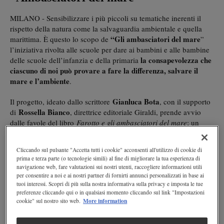
MILANO - Sensibilizzare i più piccoli su tematiche inerenti il
rispetto della natura come la salvaguardia ambientale e quella
“Gli ambasciatori del mare
marittima. È questo lo scopo de
”
l’iniziativa rivolta alle scuole per dare ai bambini e alle bambine
la consapevolezza che
delle scuole dell’infanzia e della primaria
ciascuno di noi può provare a fare la differenza, salvare il
mare e l’ambiente
.
Gianluca Bota
Il progetto, ideato dallo scrittore
, con il supporto
Rossella Bianco
di
, direttrice editoriale Giraldi, prende avvio
dalle favole del libro
Farotto e gli ambasciatori del mare
; un
spiega ai bimbi quanto sia
libro che attraverso le favole
importante rispettare l’ambiente e come farlo comportandosi
Cliccando sul pulsante "Accetta tutti i cookie" acconsenti all'utilizzo di cookie di
in modo sostenibile
. Ma anche un invito ad essere gentili,
prima e terza parte (o tecnologie simili) al fine di migliorare la tua esperienza di
educati, a rispettare le differenze, a mettersi al fianco dei più
navigazione web, fare valutazioni sui nostri utenti, raccogliere informazioni utili
deboli. Tutte tematiche in linea con gli obiettivi dell’Agenda
per consentire a noi e ai nostri partner di fornirti annunci personalizzati in base ai
tuoi interessi. Scopri di più sulla nostra informativa sulla privacy e imposta le tue
2030 dell’ONU.
preferenze cliccando qui o in qualsiasi momento cliccando sul link "Impostazioni
More information
cookie" sul nostro sito web.
Il libro “Farotto e gli ambasciatori del mare”
“Farotto” è il faro
Il mare è malato e sta perdendo i suoi colori.