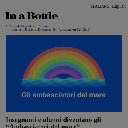
Salta
English
ITALIANO
al
contenuto
principale
In A Bottle Magazine
Cultura
news
Insegnanti E Alunni Diventano Gli “ambasciatori Del Mare”
territorio
benessere
Risultati per
ambiente
cultura
persone
tendenze
Insegnanti e alunni diventano gli
“Ambasciatori del mare”