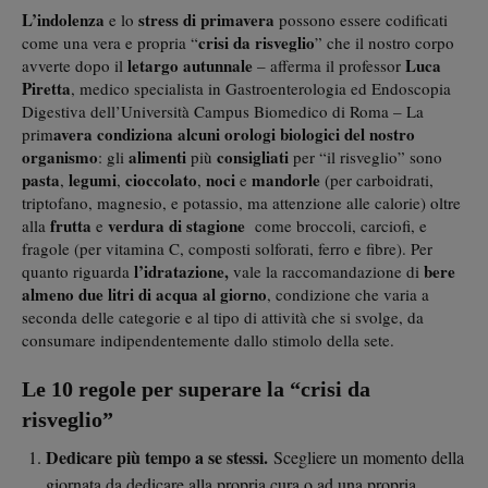
L’indolenza
stress di primavera
e lo
possono essere codificati
crisi da risveglio
come una vera e propria “
” che il nostro corpo
letargo autunnale
Luca
avverte dopo il
– afferma il professor
Piretta
, medico specialista in Gastroenterologia ed Endoscopia
Digestiva dell’Università Campus Biomedico di Roma – La
avera condiziona alcuni orologi biologici del nostro
prim
organismo
alimenti
consigliati
: gli
più
per “il risveglio” sono
pasta
legumi
cioccolato
noci
mandorle
,
,
,
e
(per carboidrati,
triptofano, magnesio, e potassio, ma attenzione alle calorie) oltre
frutta
verdura di stagione
alla
e
come broccoli, carciofi, e
fragole (per vitamina C, composti solforati, ferro e fibre). Per
l’idratazione,
bere
quanto riguarda
vale la raccomandazione di
almeno due litri di acqua al giorno
, condizione che varia a
seconda delle categorie e al tipo di attività che si svolge, da
consumare indipendentemente dallo stimolo della sete.
Le 10 regole per superare la “crisi da
risveglio”
Dedicare più tempo a se stessi.
Scegliere un momento della
giornata da dedicare alla propria cura o ad una propria