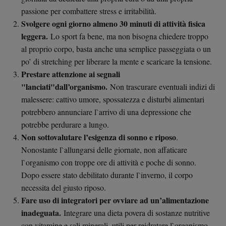
passione per combattere stress e irritabilità.
Svolgere ogni giorno almeno 30 minuti di attività fisica
leggera.
Lo sport fa bene, ma non bisogna chiedere troppo
al proprio corpo, basta anche una semplice passeggiata o un
po’ di stretching per liberare la mente e scaricare la tensione.
Prestare attenzione ai segnali
"lanciati"dall’organismo.
Non trascurare eventuali indizi di
malessere: cattivo umore, spossatezza e disturbi alimentari
potrebbero annunciare l`arrivo di una depressione che
potrebbe perdurare a lungo.
Non sottovalutare l’esigenza di sonno e riposo
.
Nonostante l`allungarsi delle giornate, non affaticare
l`organismo con troppe ore di attività e poche di sonno.
Dopo essere stato debilitato durante l`inverno, il corpo
necessita del giusto riposo.
Fare uso di integratori per ovviare ad un’alimentazione
inadeguata.
Integrare una dieta povera di sostanze nutritive
con vitamine e sali minerali, utili per reidratare l`organismo