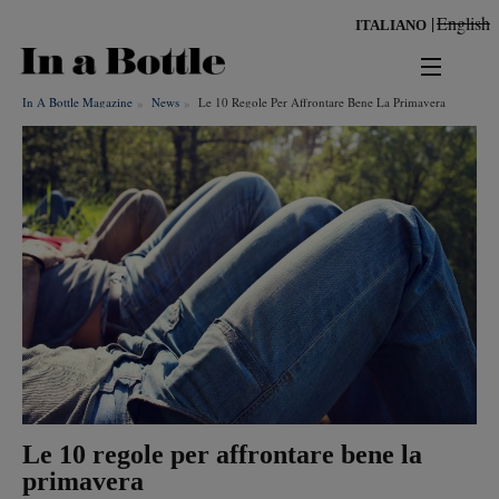
Salta
English
ITALIANO
al
contenuto
principale
In A Bottle Magazine
News
Le 10 Regole Per Affrontare Bene La Primavera
news
territorio
benessere
Risultati per
ambiente
cultura
persone
Le 10 regole per affrontare bene la
tendenze
primavera