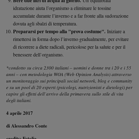
Bere due litri di acqua al giorno.
Un`equilibrata
idratazione aiuta l’organismo a eliminare le tossine
accumulate durante l’inverno e a far fronte alla sudorazione
dovuta agli sbalzi di temperatura.
Prepararsi per tempo alla "prova costume".
Iniziare a
rimettersi in forma dopo l’inverno gradualmente, per evitare
di ricorrere a diete radicali, pericolose per la salute e per il
benessere dell`organismo.
*condotto su circa 2300 italiani – uomini e donne tra i 20 e i 55
anni – con metodologia WOA (Web Opinion Analysis) attraverso
un monitoraggio sui principali social network, blog e community
e su un pool di 20 esperti (psicologi, nutrizionisti e dietologi) per
capire gli effetti dell’arrivo della primavera sullo stile di vita
degli italiani.
4 aprile 2017
di Alessandro Conte
credits: Fotolia