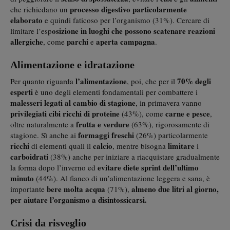
processo digestivo particolarmente
che richiedano un
elaborato
e quindi faticoso per l’organismo (31%). Cercare di
osizione in luoghi che possono scatenare reazioni
limitare l’esp
allergiche
parchi
aperta campagna
, come
e
.
Alimentazione e idratazione
l’alimentazione
70% degli
Per quanto riguarda
, poi, che per il
esperti
è uno degli elementi fondamentali per combattere i
malesseri legati al cambio di stagione
, in primavera vanno
privilegiati cibi ricchi di proteine
carne e pesce
(43%), come
,
frutta e verdure
oltre naturalmente a
(63%), rigorosamente di
formaggi
freschi
stagione. Sì anche ai
(26%) particolarmente
ricchi
calcio
limitare
di elementi quali il
, mentre bisogna
i
carboidrati
(38%) anche per iniziare a riacquistare gradualmente
evitare diete sprint dell’ultimo
la forma dopo l’inverno ed
minuto
(44%). Al fianco di un’alimentazione leggera e sana, è
bere molta acqua
almeno due litri al giorno,
importante
(71%),
per aiutare l’organismo a disintossicarsi.
Crisi da risveglio