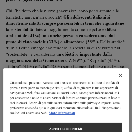
Chi l’ha detto che le nuove generazioni sono poco attente alle
Gli adolescenti italiani si
tematiche ambientali e sociali?
dimostrano infatti sempre più sensibili ai temi che riguardano
la sostenibilità
rispetto e difesa
, intesa maggiormente come
ambientale (41%), ma anche presa in considerazione dal
punto di vista sociale (23%) e alimentare (33%).
Dallo studio*
di In a Bottle emerge che rendere la società in cui viviamo più
un obiettivo importante dalla
“sostenibile” è considerato
maggioranza della Generazione Z (69%)
. “Rispetto” (45%),
“futuro” (41%) e “vita” (35%) sono i concetti chiave a cui viene
associata la sostenibilità. E alla domanda “Cosa fare per
sviluppare una maggiore coscienza sempre più green e
Cliccando sul pulsante "Accetta tutti i cookie" acconsenti all'utilizzo di cookie di
le nuove generazioni rispondono che occorre
sostenibile?”,
prima e terza parte (o tecnologie simili) al fine di migliorare la tua esperienza di
maggiore informazione nelle scuole (53%) e un maggiore
navigazione web, fare valutazioni sui nostri utenti, raccogliere informazioni utili
focus su questi temi da parte dei media (46%),
sia quelli
per consentire a noi e ai nostri partner di fornirti annunci personalizzati in base ai
tuoi interessi. Scopri di più sulla nostra informativa sulla privacy e imposta le tue
tradizionali che i nuovi, capaci di parlare alle nuove generazioni
preferenze cliccando qui o in qualsiasi momento cliccando sul link "Impostazioni
con un linguaggio più immediato.
More information
cookie" sul nostro sito web.
Sostenibilità e generazione Z
Accetta tutti i cookie