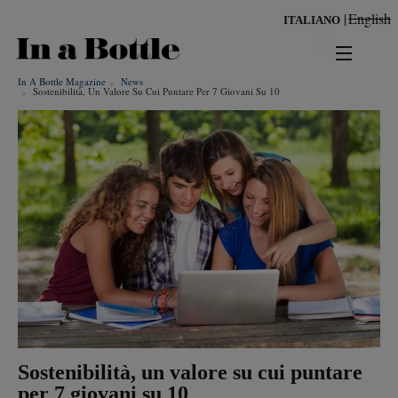
Salta
English
ITALIANO
al
contenuto
principale
In A Bottle Magazine
News
news
Sostenibilità, Un Valore Su Cui Puntare Per 7 Giovani Su 10
territorio
benessere
Risultati per
ambiente
cultura
persone
tendenze
Sostenibilità, un valore su cui puntare
per 7 giovani su 10