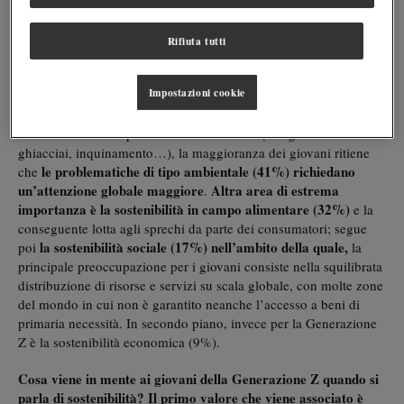
Quanto è importante la sostenibilità per i giovani?
Secondo la
(69%) la sostenibilità rappresenta una priorità a
maggioranza
livello globale
, mentre per altri (24%) non è ritenuta così
Rifiuta tutti
fondamentale rispetto ad altre problematiche sociali o,
Quali
addirittura, è ritenuta solo una moda del momento (5%).
Impostazioni cookie
sono gli ambiti considerati di primaria importanza,
in cui le
pratiche sostenibili svolgono un ruolo cruciale? Alla luce anche
di ciò che ha un impatto a livello mondiale (scioglimento dei
ghiacciai, inquinamento…), la maggioranza dei giovani ritiene
le problematiche di tipo ambientale
(41%) richiedano
che
un’attenzione globale maggiore
Altra area di estrema
.
importanza è la sostenibilità in campo alimentare (32%)
e la
conseguente lotta agli sprechi da parte dei consumatori; segue
la sostenibilità sociale (17%) nell’ambito della quale,
poi
la
principale preoccupazione per i giovani consiste nella squilibrata
distribuzione di risorse e servizi su scala globale, con molte zone
del mondo in cui non è garantito neanche l’accesso a beni di
primaria necessità. In secondo piano, invece per la Generazione
Z è la sostenibilità economica (9%).
Cosa viene in mente ai giovani della Generazione Z quando si
parla di sostenibilità? Il primo valore che viene associato è