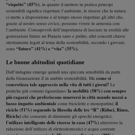
“rispetto” (45%)
, in quanto il mettere in pratica principi
sostenibili significa rispettare l’ambiente, le risorse che la natura
ci mette a disposizione e al tempo stesso rispettare gli altri che,
grazie al nostro senso civico, possono vivere in armonia con
l’ambiente. Consapevoli dell’importanza di lasciare in eredità alle
generazioni future un Pianeta sano e pulito, altri concetti chiave
strettamente legati al tema della sostenibilità, secondo i giovani,
“futuro” (41%) e “vita” (35%).
sono
Le buone abitudini quotidiane
Dall’indagine emerge quindi una spiccata sensibilità da parte
come si
della Generazione Z in ambito sostenibilità. Ma
concretizza tale approccio nella vita di tutti i giorni?
Le
la mobilità (58%) con sempre
pratiche più comuni riguardano:
più ragazzi che preferiscono muoversi in città usando mezzi a
basso impatto ambientale
il
come biciclette e monopattini;
riciclo (51%) seguendo la filosofia delle tre “R” (Riduci, Riusa,
Ricicla)
che consente di diminuire gli sprechi energetici;
l’utilizzo intelligente delle risorse in casa (47%)
attraverso la
riduzione dell’utilizzo di elettrodomestici e acqua corrente
la filiera agroalimentare (39%),
quando non necessario;