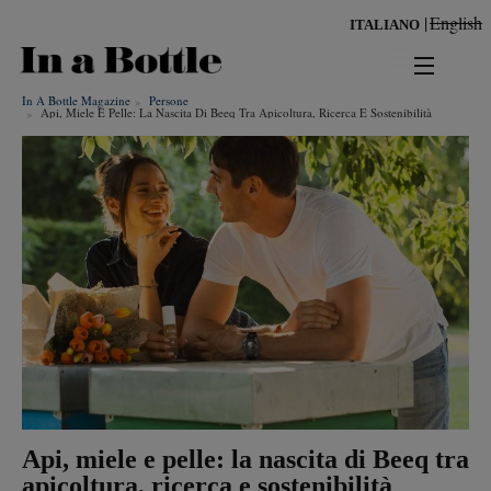
Salta
English
ITALIANO
al
contenuto
principale
In A Bottle Magazine
Persone
news
Api, Miele E Pelle: La Nascita Di Beeq Tra Apicoltura, Ricerca E Sostenibilità
territorio
benessere
Risultati per
ambiente
cultura
persone
tendenze
Api, miele e pelle: la nascita di Beeq tra
apicoltura, ricerca e sostenibilità