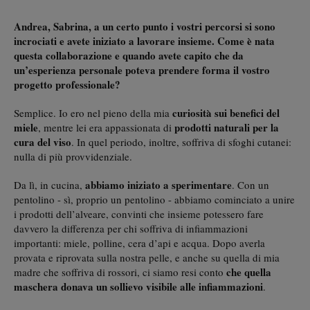
Andrea, Sabrina, a un certo punto i vostri percorsi si sono
incrociati e avete iniziato a lavorare insieme. Come è nata
questa collaborazione e quando avete capito che da
un’esperienza personale poteva prendere forma il vostro
progetto professionale?
curiosità sui benefici del
Semplice. Io ero nel pieno della mia
miele
prodotti naturali per la
, mentre lei era appassionata di
cura del viso
. In quel periodo, inoltre, soffriva di sfoghi cutanei:
nulla di più provvidenziale.
abbiamo iniziato a sperimentare
Da lì, in cucina,
. Con un
pentolino - sì, proprio un pentolino - abbiamo cominciato a unire
i prodotti dell’alveare, convinti che insieme potessero fare
davvero la differenza per chi soffriva di infiammazioni
importanti: miele, polline, cera d’api e acqua. Dopo averla
provata e riprovata sulla nostra pelle, e anche su quella di mia
che quella
madre che soffriva di rossori, ci siamo resi conto
maschera donava un sollievo visibile alle infiammazioni
.