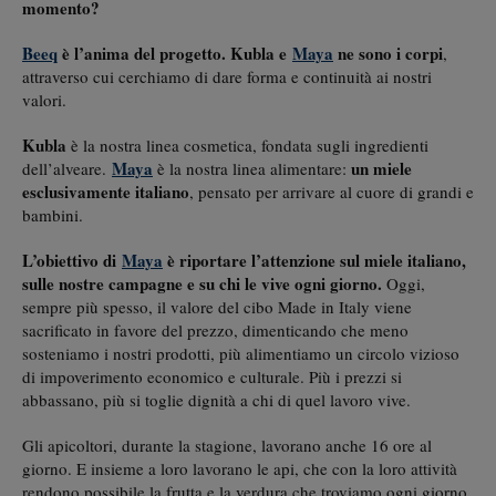
momento?
Beeq
è l’anima del progetto. Kubla e
Maya
ne sono i corpi
,
attraverso cui cerchiamo di dare forma e continuità ai nostri
valori.
Kubla
è la nostra linea cosmetica, fondata sugli ingredienti
Maya
un miele
dell’alveare.
è la nostra linea alimentare:
esclusivamente italiano
, pensato per arrivare al cuore di grandi e
bambini.
L’obiettivo di
Maya
è riportare l’attenzione sul miele italiano,
sulle nostre campagne e su chi le vive ogni giorno.
Oggi,
sempre più spesso, il valore del cibo Made in Italy viene
sacrificato in favore del prezzo, dimenticando che meno
sosteniamo i nostri prodotti, più alimentiamo un circolo vizioso
di impoverimento economico e culturale. Più i prezzi si
abbassano, più si toglie dignità a chi di quel lavoro vive.
Gli apicoltori, durante la stagione, lavorano anche 16 ore al
giorno. E insieme a loro lavorano le api, che con la loro attività
rendono possibile la frutta e la verdura che troviamo ogni giorno