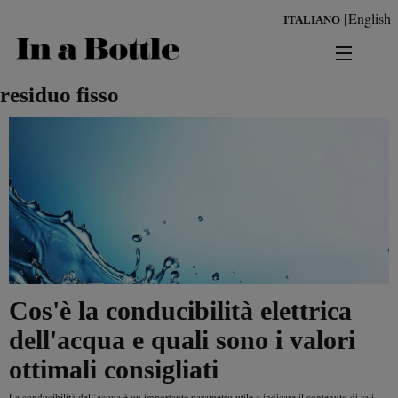
Salta
English
ITALIANO
al
contenuto
principale
news
residuo fisso
territorio
benessere
Risultati per
ambiente
cultura
Cos'è la conducibilità elettrica
persone
dell'acqua e quali sono i valori
ottimali consigliati
tendenze
La conducibilità dell’acqua è un importante parametro utile a indicare il contenuto di sali