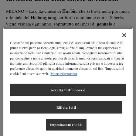
Harbin
MILANO – La città cinese di
, che si trova nella provincia
Heilongjiang
orientale del
, territorio confinante con la Siberia,
gennaio
viene visitata ogni anno, soprattutto nei mesi di
e
febbraio
statue di ghiaccio
, per le numerose
ideate da artisti
provenienti da ogni parte del Mondo. Le sculture, che danno vita
ad un’intera città che diviene ancora più affascinante grazie a
Cliccando sul pulsante "Accetta tutti i cookie" acconsenti all'utilizzo di cookie di
prima e terza parte (o tecnologie simili) al fine di migliorare la tua esperienza di
200 mila metri
diversi giochi di luce, sono ricavate da più di
navigazione web, fare valutazioni sui nostri utenti, raccogliere informazioni utili
cubi di ghiaccio
, recuperato dal vicino corso d’acqua del
per consentire a noi e ai nostri partner di fornirti annunci personalizzati in base ai
Songhua.
tuoi interessi. Scopri di più sulla nostra informativa sulla privacy e imposta le tue
preferenze cliccando qui o in qualsiasi momento cliccando sul link "Impostazioni
More information
cookie" sul nostro sito web.
Alla scoperta del Festival Internazionale delle
Sculture di Ghiaccio e di Neve di Harbin
Accetta tutti i cookie
gennaio
febbraio
Harbin
Ogni anno, tra il mese di
e
ospita
questa affascinante manifestazione,
una fra le tre più importanti
al Mondo per quanto riguarda il ghiaccio e la neve. Artisti e
Rifiuta tutti
professionisti del settore si sfidano così, a colpi di scalpello, per
realizzare la statua più spettacolare ed affascinante e molti turisti
Impostazioni cookie
si recano appositamente in loco per ammirare le diverse
creazioni.