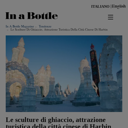
Salta
English
ITALIANO
al
contenuto
principale
In A Bottle Magazine
Tendenze
news
Le Sculture Di Ghiaccio, Attrazione Turistica Della Città Cinese Di Harbin
territorio
benessere
Risultati per
ambiente
cultura
persone
tendenze
Le sculture di ghiaccio, attrazione
turistica della città cinese di Harbin