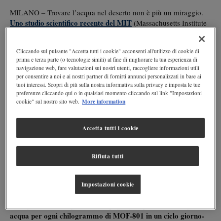
MILANO – Trovare l’acqua nel deserto non è più un miraggio.
Uno studio scientifico recente del MIT
(Massachusetts Institute
e dell’Università della California Berkeley
of Technology)
pubblicato sulla rivista
Science Advances
sul tema “
Practical
Cliccando sul pulsante "Accetta tutti i cookie" acconsenti all'utilizzo di cookie di
water production from desert air
”, ha dimostrato che è possibile
prima e terza parte (o tecnologie simili) al fine di migliorare la tua esperienza di
estrarre l’acqua presente nell’aria persino in condizioni
navigazione web, fare valutazioni sui nostri utenti, raccogliere informazioni utili
atmosferiche particolarmente ostili quali quelle desertiche.
per consentire a noi e ai nostri partner di fornirti annunci personalizzati in base ai
tuoi interessi. Scopri di più sulla nostra informativa sulla privacy e imposta le tue
preferenze cliccando qui o in qualsiasi momento cliccando sul link "Impostazioni
Tali ricercatori americani hanno infatti messo a punto un
More information
cookie" sul nostro sito web.
per catturare le molecole
dispositivo ad alta tecnologia
d’umidità relativa
nel deserto
presenti nell’aria che,
dell’Arizona
40% di notte
, raggiungono un livello massimo del
Accetta tutti i cookie
e
8% durante il giorno
dell’
.
Rifiuta tutti
Il funzionamento del prototipo
Il prototipo di tale dispositivo, testato sia in laboratorio che nel
fino a 1,2 kg di
deserto americano dell’Arizona, utilizzando
Impostazioni cookie
struttura metallica-organica (MOF)-801, un materiale poroso
che agisce alla stregua di una spugna,
ha prodotto 100 g di
acqua per ogni chilogrammo
di MOF-801
in un ciclo giorno-