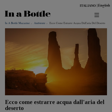
Salta
English
ITALIANO
al
contenuto
principale
In A Bottle Magazine
Ambiente
Ecco Come Estrarre Acqua Dall'aria Del Deserto
news
territorio
benessere
Risultati per
ambiente
cultura
persone
Ecco come estrarre acqua dall'aria del
tendenze
deserto