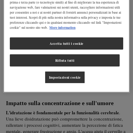
prima e terza parte (o tecnologie simili) al fine di migliorare la tua esperienza di
aiuta a sostenere le funzioni fisiologiche, favorendo una migliore
navigazione web, fare valutazioni sui nostri utenti, raccogliere informazioni utili
gestione dello stress e riducendo la sensazione di malumore. La
per consentire a noi e ai nostri partner di fornirti annunci personalizzati in base ai
tuoi interessi. Scopri di più sulla nostra informativa sulla privacy e imposta le tue
disidratazione, anche lieve, può
amplificare la percezione dello
preferenze cliccando qui o in qualsiasi momento cliccando sul link "Impostazioni
stress
e influire negativamente sull'umore.
More information
cookie" sul nostro sito web.
Idratazione e stress: un legame fondamentale
Accetta tutti i cookie
Come l'acqua influisce sui livelli di cortisolo
Il cortisolo, noto come "ormone dello stress", aumenta in
Rifiuta tutti
Alcune ricerche hanno dimostrato che è
situazioni di tensione.
sufficiente mezzo litro di disidratazione per
aumentare i livelli
di cortisolo
. Bere acqua a sufficienza e calmarsi è il modo più
Impostazioni cookie
rapido per ritrovare l'equilibrio dei liquidi e ridurre i livelli di
stress.
Impatto sulla concentrazione e sull'umore
L'idratazione è fondamentale per la funzionalità cerebrale
.
Una lieve disidratazione può compromettere la concentrazione,
rallentare i processi cognitivi, aumentare la percezione di fatica
mentale, generare frustrazione e ansia. L'acqua aiuta il cervello a