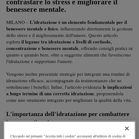
contrastare lo stress e migliorare il
benessere mentale.
L'idratazione è un elemento fondamentale per il
MILANO –
benessere mentale e fisico
, influenzando direttamente la gestione
dello stress e il miglioramento dell'umore. Questo articolo
il legame tra idratazione e livelli di cortisolo,
esplora
concentrazione e benessere mentale
, offrendo consigli pratici su
quanto e quando bere, oltre a suggerire alimenti che favoriscono
l'idratazione e supportano l'umore.
Vengono inoltre presentate strategie per integrare una routine di
idratazione efficace, accompagnate da testimonianze che ne
le implicazioni
sottolineano i benefici. Infine, l'articolo evidenzia
a lungo termine di una corretta idratazione
, proponendola
come uno strumento integrato per migliorare la qualità della vita.
L'importanza dell'idratazione per combattere
lo stress e il malumore
L'idratazione gioca un ruolo cruciale nel mantenimento
Cliccando sul pulsante "Accetta tutti i cookie" acconsenti all'utilizzo di cookie di
dell'equilibrio fisico e mentale
. Bere acqua in quantità adeguate