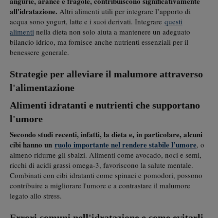
angurie, arance e fragole, contribuiscono significativamente
all'idratazione.
Altri alimenti utili per integrare l’apporto di
acqua sono yogurt, latte e i suoi derivati. Integrare
questi
alimenti
nella dieta non solo aiuta a mantenere un adeguato
bilancio idrico, ma fornisce anche nutrienti essenziali per il
benessere generale.
Strategie per alleviare il malumore attraverso
l'alimentazione
Alimenti idratanti e nutrienti che supportano
l'umore
Secondo studi recenti, infatti, la dieta e, in particolare, alcuni
cibi hanno un
ruolo importante nel rendere stabile l’umore
, o
almeno ridurne gli sbalzi. Alimenti come avocado, noci e semi,
ricchi di acidi grassi omega-3, favoriscono la salute mentale.
Combinati con cibi idratanti come spinaci e pomodori, possono
contribuire a migliorare l'umore e a contrastare il malumore
legato allo stress.
Errori comuni nell'idratazione e come evitarli