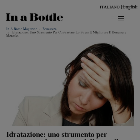
Salta
English
ITALIANO
al
contenuto
principale
In A Bottle Magazine
Benessere
news
Idratazione: Uno Strumento Per Contrastare Lo Stress E Migliorare Il Benessere
Mentale.
territorio
benessere
Risultati per
ambiente
cultura
persone
tendenze
Idratazione: uno strumento per