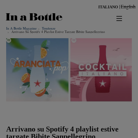
Salta
English
ITALIANO
al
contenuto
principale
In A Bottle Magazine
Tendenze
news
Arrivano Su Spotify 4 Playlist Estive Targate Bibite Sanpellegrino
territorio
benessere
Risultati per
ambiente
cultura
persone
tendenze
Arrivano su Spotify 4 playlist estive
targate Bibite Sanpellegrino