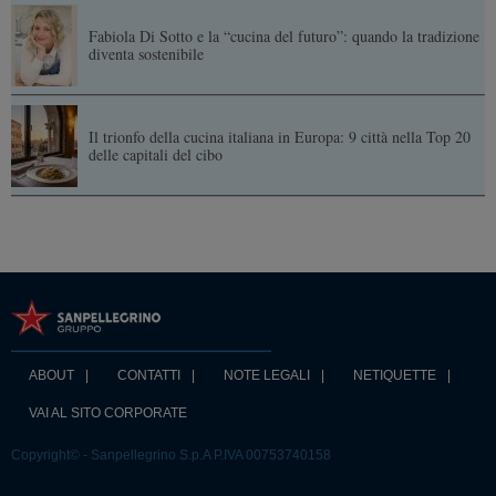
Fabiola Di Sotto e la “cucina del futuro”: quando la tradizione
diventa sostenibile
Il trionfo della cucina italiana in Europa: 9 città nella Top 20
delle capitali del cibo
ABOUT
CONTATTI
NOTE LEGALI
NETIQUETTE
VAI AL SITO CORPORATE
Copyright© - Sanpellegrino S.p.A P.IVA 00753740158