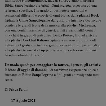
inimitabile e inconfondibile
, magari sorseggiando la propria
Bibita Sanpellegrino preferita? Ogni scaletta, associata ad una
referenza specifica, è in grado di trasmettere emozioni e
playlist Rock
sensazioni differenti e proprie di ogni bibita: dalla
Chinò Sanpellegrino
ispirata a
dal gusto più intenso e deciso che
playlist
MixTonica,
contiene le grandi icone della musica alla
con una contaminazione di generi, artisti e nazionalità come i
mix che è in grado di arricchire Tonica Rovere, fino ad arrivare
playlist Cocktail Italiano
alla
ispirata a un vero e proprio cult
italiano del gusto che include grandi tormentoni sempre attuali e
playlist Aranciata Pop
alla
per rivivere una selezione di brani
freschi, colorati e frizzanti.
Un modo quindi per omaggiare la musica, i generi, gli artisti e
le icone di oggi e di domani
. Per far vivere l’esperienza unica e
Bibite Sanpellegrino
frizzante di
a 360 gradi coinvolgendo tutti i
sensi.
Di Prisca Peroni
17 Agosto 2021