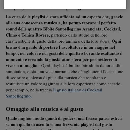
La playlist di Bibite Sanpellegrino
La cura delle playlist è stata affidata ad un esperto che, grazie
alla sua conoscenza musicale, ha potuto trovare il perfetto
sound delle quattro Bibite Sanpellegrino
Aranciata, Cocktail,
Chinò e Tonica Rovere,
partendo dallo studio delle loro
Ogni
caratteristiche di gusto della loro anima e della loro storia.
brano è in grado di portare l’ascoltatore in un viaggio nel
tempo, nei colori e nei gusti delle quattro bevande
esaltando
il
momento e creando la giusta atmosfera per permetterci di
viverlo al meglio.
Ogni playlist è inoltre introdotta da un audio
annotation, ossia una voce narrante che dà agli utenti l’occasione
di scoprire qualcosa di più sulla musica che ascoltano e
restituisce un valore aggiunto alla loro esperienza come accade,
per esempio, nella traccia
Il gusto italiano di Cocktail
Sanpellegrino.
Omaggio alla musica e al gusto
Quale miglior modo quindi di godersi una fresca pausa estiva
se non quello di ascoltare una frizzante
playlist dal gusto