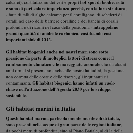
hot-spot di biodiversità
calcarei), costituiscono dei veri e propri
e sono di particolare importanza perché, con la loro struttura
,
- fatta di talli di alghe calcaree per il coralligeno, di scheletri di
coralli nel caso delle barriere coralline e dei banchi di coralli
intrappolano
profondi, e di rizomi nel caso della posidonia -
grandi quantità di anidride carbonica, costituendo così
importanti sink di CO2.
Gli habitat biogenici anche nei nostri mari sono sotto
pressione da parte di molteplici fattori di stress come: il
cambiamento climatico e le mareggiate anomale
che da alcuni
anni ormai si presentano anche alle nostre latitudini, la gestione
non corretta delle coste e delle risorse, gli inquinanti e i
Gli habitat biogenici hanno infatti un ruolo
contaminanti.
chiave nell'attuazione dell'Agenda 2030 per lo sviluppo
sostenibile
.
Gli habitat marini in Italia
Questi habitat marini, particolarmente meritevoli di tutela,
sono presenti nelle acque di gran parte delle regioni italiane
,
da pochi metri di profondità, sino al Piano Batiale, al di là della