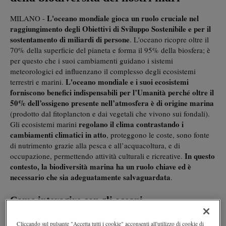
L'oceano mondiale gioca un ruolo cruciale nel
MILANO -
raggiungimento degli Obiettivi di Sviluppo Sostenibile e per il
sostentamento di miliardi di persone
. L'oceano ricopre oltre il
70% della superficie del pianeta e forma il 95% della biosfera; è
per questo che i suoi cambiamenti guidano i sistemi
meteorologici ed influenzano il complesso degli ecosistemi
L'oceano mondiale e i suoi ecosistemi
terrestri e marini.
forniscono benefici indispensabili per l’Umanità perché o
ltre il
50% dell’ossigeno presente nell’atmosfera è di origine marina
(prodotto dal fitoplancton e dai vegetali che vivono sui fondali).
regolano il clima
contrastando i
Gli ecosistemi marini
cambiamenti climatici in atto
, proteggono le coste, sono fonte
di nutrimento grazie alla pesca e all’acquacoltura, e di
In questo
occupazione, permettendo attività culturali e ricreative.
contesto, l
a biodiversità marina ha un ruolo chiave ed è
necessario che sia adeguatamente salvaguardata
.
Come interagire con gli oceani
A livello mondiale è ormai chiaro che l’Umanità deve cambiare il
Cliccando sul pulsante "Accetta tutti i cookie" acconsenti all'utilizzo di cookie di