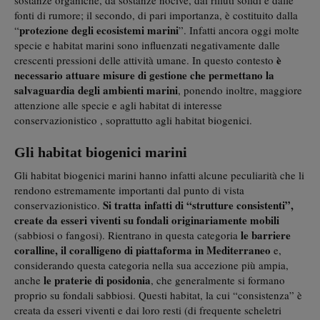
fonti di rumore; il secondo, di pari importanza, è costituito dalla
protezione degli ecosistemi marini
“
”. Infatti ancora oggi molte
specie e habitat marini sono influenzati negativamente dalle
è
crescenti pressioni delle attività umane. In questo contesto
necessario attuare misure di gestione che permettano la
salvaguardia degli ambienti marini
, ponendo inoltre, maggiore
attenzione alle specie e agli habitat di interesse
conservazionistico , soprattutto agli habitat biogenici.
Gli habitat biogenici marini
Gli habitat biogenici marini hanno infatti alcune peculiarità che li
rendono estremamente importanti dal punto di vista
Si tratta infatti di “strutture consistenti”,
conservazionistico.
create da esseri viventi su fondali originariamente mobili
le barriere
(sabbiosi o fangosi). Rientrano in questa categoria
coralline, il coralligeno di piattaforma in Mediterraneo
e,
considerando questa categoria nella sua accezione più ampia,
le praterie di posidonia
anche
, che generalmente si formano
proprio su fondali sabbiosi. Questi habitat, la cui “consistenza” è
creata da esseri viventi e dai loro resti (di frequente scheletri