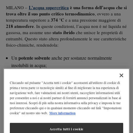
L’acqua supercritica
è una forma dell’acqua che si
MILANO –
trova oltre il suo punto critico termodinamico
, ovvero a una
374 °C
temperatura superiore a
e a una pressione maggiore di
218 atmosfere
. In queste condizioni, l’acqua non è né liquida né
stato ibrido
gassosa, ma assume uno
che unisce le proprietà di
entrambi. Questo stato altera profondamente le sue caratteristiche
fisico-chimiche, rendendola:
potente solvente
Un
anche per sostanze normalmente
insolubili in acqua;
Capace di penetrare come un gas ma con densità liquida;
Priva di tensione superficiale, il che le permette di interagire
Cliccando sul pulsante "Accetta tutti i cookie" acconsenti all'utilizzo di cookie di
più facilmente con materiali solidi.
prima e terza parte (o tecnologie simili) al fine di migliorare la tua esperienza di
navigazione web, fare valutazioni sui nostri utenti, raccogliere informazioni utili
per consentire a noi e ai nostri partner di fornirti annunci personalizzati in base ai
L’acqua che scioglie l’oro: un paradosso reale
tuoi interessi. Scopri di più sulla nostra informativa sulla privacy e imposta le tue
preferenze cliccando qui o in qualsiasi momento cliccando sul link "Impostazioni
L’oro è notoriamente uno dei metalli più resistenti alla corrosione
More information
cookie" sul nostro sito web.
in presenza di acqua supercritica
e alla dissoluzione. Tuttavia,
e
agenti chimici opportuni
di
(come zolfo, cloro o arsenico in
essere dissolto
Accetta tutti i cookie
forma ossidata), anche questo metallo nobile può
.