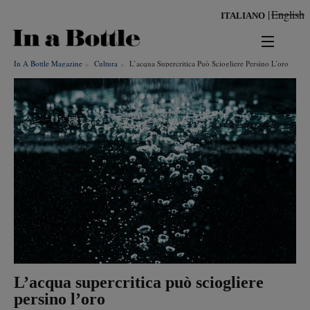
Salta
English
ITALIANO
al
contenuto
principale
In A Bottle Magazine
Cultura
L’acqua Supercritica Può Sciogliere Persino L’oro
news
territorio
benessere
Risultati per
ambiente
cultura
persone
L’acqua supercritica può sciogliere
tendenze
persino l’oro