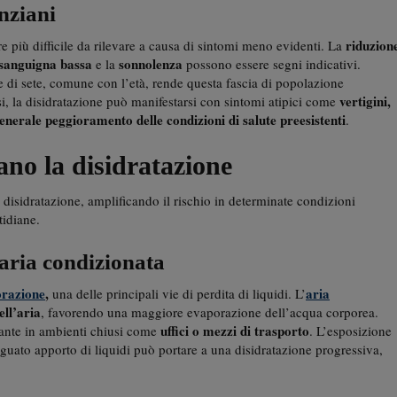
anziani
riduzion
re più difficile da rilevare a causa di sintomi meno evidenti. La
 sanguigna bassa
sonnolenza
e la
possono essere segni indicativi.
e di sete, comune con l’età, rende questa fascia di popolazione
vertigini,
si, la disidratazione può manifestarsi con sintomi atipici come
enerale peggioramento delle condizioni di salute preesistenti
.
ano la disidratazione
 disidratazione, amplificando il rischio in determinate condizioni
tidiane.
l’aria condizionata
orazione
,
aria
una delle principali vie di perdita di liquidi. L’
ell’aria
, favorendo una maggiore evaporazione dell’acqua corporea.
uffici o mezzi di trasporto
ante in ambienti chiusi come
. L’esposizione
guato apporto di liquidi può portare a una disidratazione progressiva,