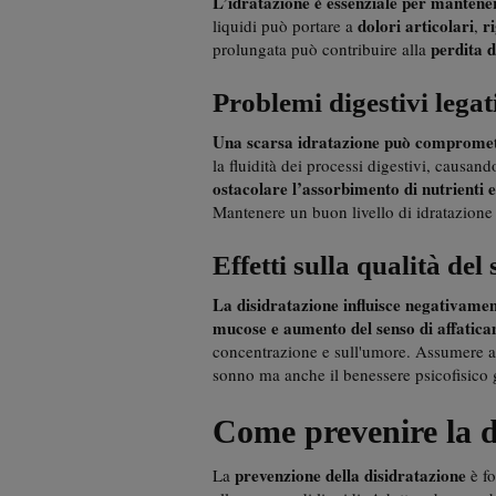
L’idratazione è essenziale per mantenere
dolori articolari
r
liquidi può portare a
,
perdita d
prolungata può contribuire alla
Problemi digestivi legat
Una scarsa idratazione può compromett
la fluidità dei processi digestivi, causan
ostacolare l’assorbimento di nutrienti e
Mantenere un buon livello di idratazione f
Effetti sulla qualità de
La disidratazione influisce negativame
mucose e aumento del senso di affatic
concentrazione e sull'umore. Assumere acq
sonno ma anche il benessere psicofisico 
Come prevenire la d
prevenzione della disidratazione
La
è fo