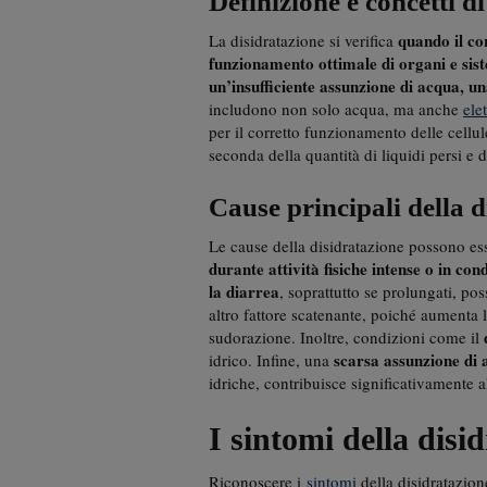
Definizione e concetti d
quando il co
La disidratazione si verifica
funzionamento ottimale di organi e sis
un’insufficiente assunzione di acqua, u
includono non solo acqua, ma anche
elet
per il corretto funzionamento delle cellul
seconda della quantità di liquidi persi e 
Cause principali della d
Le cause della disidratazione possono es
durante attività fisiche intense o in con
la diarrea
, soprattutto se prolungati, pos
altro fattore scatenante, poiché aumenta l
sudorazione. Inoltre, condizioni come il
scarsa assunzione di
idrico. Infine, una
idriche, contribuisce significativamente al
I sintomi della disi
Riconoscere i
sintomi
della disidratazio