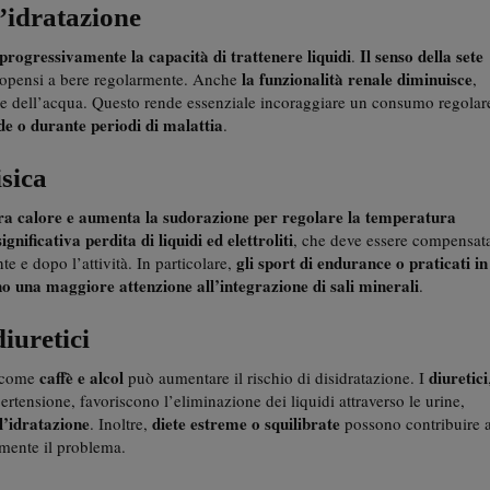
l’idratazione
 progressivamente la capacità di trattenere liquidi
Il senso della sete
.
la funzionalità renale diminuisce
ropensi a bere regolarmente. Anche
,
ne dell’acqua. Questo rende essenziale incoraggiare un consumo regolar
de o durante periodi di malattia
.
isica
nera calore e aumenta la sudorazione per regolare la temperatura
significativa perdita di liquidi ed elettroliti
, che deve essere compensat
gli sport di endurance o praticati in
e e dopo l’attività. In particolare,
o una maggiore attenzione all’integrazione di sali minerali
.
iuretici
caffè e alcol
diuretici
i come
può aumentare il rischio di disidratazione. I
pertensione, favoriscono l’eliminazione dei liquidi attraverso le urine,
l’idratazione
diete estreme o squilibrate
. Inoltre,
possono contribuire 
rmente il problema.