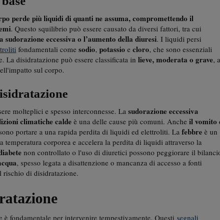
i base
rpo perde più liquidi di quanti ne assuma, compromettendo il
temi
. Questo squilibrio può essere causato da diversi fattori, tra cui
na sudorazione eccessiva o l’aumento della diuresi
. I liquidi persi
sodio
potassio
cloro
troliti
fondamentali come
,
e
, che sono essenziali
lieve, moderata o grave
e. La disidratazione può essere classificata in
, 
dell'impatto sul corpo.
isidratazione
sudorazione eccessiva
sere molteplici e spesso interconnesse. La
dizioni climatiche calde
il vomito 
è una delle cause più comuni. Anche
febbre
sono portare a una rapida perdita di liquidi ed elettroliti. La
è un
a temperatura corporea e accelera la perdita di liquidi attraverso la
diabete
non controllato o l'uso di diuretici possono peggiorare il bilanci
 acqua
, spesso legata a disattenzione o mancanza di accesso a fonti
 rischio di disidratazione.
dratazione
ne è fondamentale per intervenire tempestivamente. Questi
segnali