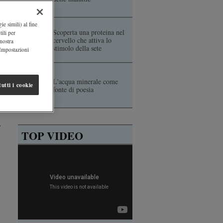
ie simili) al fine
Scoperta una proteina nel
ili per
cervello che attiva lo
 nostra
stimolo della sete
"Impostazioni
L'acqua minerale come
utti i cookie
fonte di poesia
,
TOP VIDEO