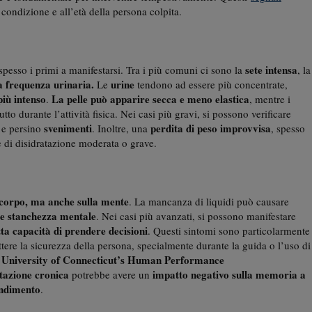
 condizione e all’età della persona colpita.
sete intensa
spesso i primi a manifestarsi. Tra i più comuni ci sono la
, la
a frequenza urinaria.
urine
Le
tendono ad essere più concentrate,
più intenso
La pelle può apparire secca e meno elastica
.
, mentre i
tto durante l’attività fisica. Nei casi più gravi, si possono verificare
a
svenimenti
perdita di peso improvvisa
e persino
. Inoltre, una
, spesso
e di disidratazione moderata o grave.
l corpo, ma anche sulla mente
. La mancanza di liquidi può causare
e stanchezza mentale
. Nei casi più avanzati, si possono manifestare
tta capacità di prendere decisioni
. Questi sintomi sono particolarmente
e la sicurezza della persona, specialmente durante la guida o l’uso di
University of Connecticut’s Human Performance
o
atazione cronica
impatto negativo sulla
memoria a
potrebbe avere un
endimento
.