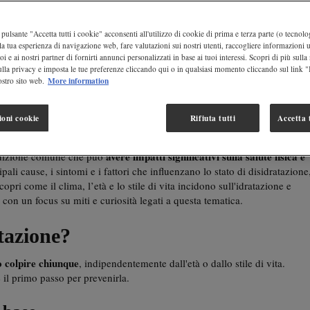
pulsante "Accetta tutti i cookie" acconsenti all'utilizzo di cookie di prima e terza parte (o tecnolog
la tua esperienza di navigazione web, fare valutazioni sui nostri utenti, raccogliere informazioni ut
oi e ai nostri partner di fornirti annunci personalizzati in base ai tuoi interessi. Scopri di più sulla
 e prevenzione della
ulla privacy e imposta le tue preferenze cliccando qui o in qualsiasi momento cliccando sul link 
More information
stro sito web.
e sulla disidratazione: i segnali da non ignorare, i fattori di
ioni cookie
Rifiuta tutti
Accetta t
r prevenirla e affrontarla.
avere impatti significativi sulla salute fisica e
dizione comune che può
ipali cause, i sintomi e i fattori che influenzano lo stato di disidratazione
copri come il clima, l’età e lo stile di vita incidono sull'idratazione e
 con un focus su miti e curiosità legati a questa tematica.
tazione?
 colpire chiunque
, indipendentemente dall'età o dallo stile di vita.
il primo passo per prevenirla.