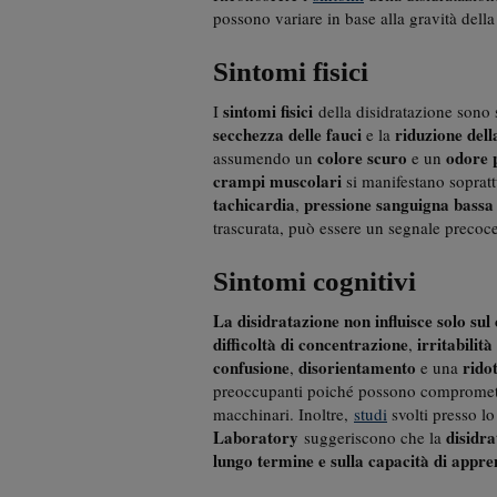
possono variare in base alla gravità della
Sintomi fisici
sintomi fisici
I
della disidratazione sono 
secchezza delle fauci
riduzione dell
e la
colore scuro
odore 
assumendo un
e un
crampi muscolari
si manifestano soprattu
tachicardia
pressione sanguigna bass
,
trascurata, può essere un segnale precoc
Sintomi cognitivi
La disidratazione non influisce solo su
difficoltà di concentrazione
irritabilità
,
confusione
disorientamento
rido
,
e una
preoccupanti poiché possono comprometter
macchinari. Inoltre,
studi
svolti presso l
Laboratory
disidr
suggeriscono che la
lungo termine e sulla capacità di appr