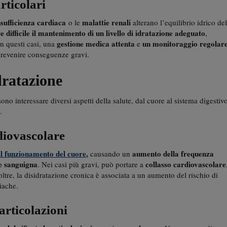
rticolari
nsufficienza cardiaca
malattie renali
o le
alterano l’equilibrio idrico del
 difficile il mantenimento di un livello di idratazione adeguato
,
gestione medica attenta
un monitoraggio regolar
n questi casi, una
e
revenire conseguenze gravi.
idratazione
o interessare diversi aspetti della salute, dal cuore al sistema digestivo
.
diovascolare
l funzionamento del cuore
,
aumento della frequenza
causando un
ne sanguigna
collasso cardiovascolare
. Nei casi più gravi, può portare a
ltre, la disidratazione cronica è associata a un aumento del rischio di
iache.
 articolazioni